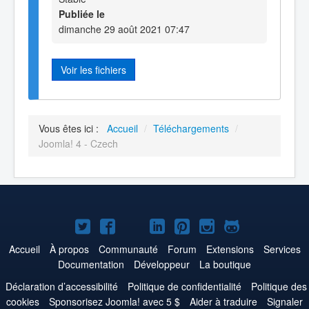
Publiée le
dimanche 29 août 2021 07:47
Voir les fichiers
Vous êtes ici :
Accueil
/
Téléchargements
/
Joomla! 4 - Czech
Joomla!
Joomla!
Joomla!
Joomla!
Joomla!
Joomla!
Joomla!
sur
sur
sur
sur
sur
sur
sur
Accueil
À propos
Communauté
Forum
Extensions
Services
Documentation
Développeur
La boutique
Twitter
Facebook
YouTube
LinkedIn
Pinterest
Instagram
GitHub
Déclaration d’accessibilité
Politique de confidentialité
Politique des
cookies
Sponsorisez Joomla! avec 5 $
Aider à traduire
Signaler