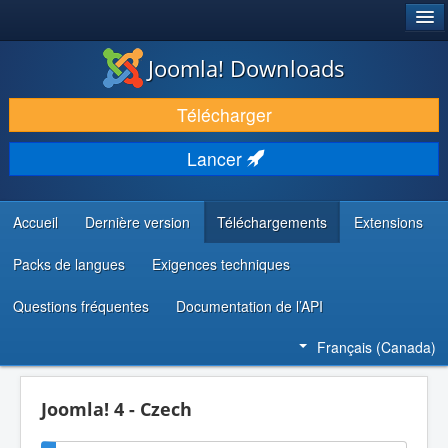
®
JOOMLA!
Joomla! Downloads
TÉLÉCHARGER & ENRICHIR
Télécharger
DÉCOUVRIR & APPRENDRE
Lancer
COMMUNAUTÉ & SUPPORT
RESSOURCES DÉVELOPPEURS
Accueil
Dernière version
Téléchargements
Extensions
Packs de langues
Exigences techniques
Questions fréquentes
Documentation de l’API
Français (Canada)
Joomla! 4 - Czech