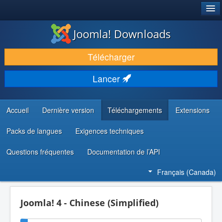
®
JOOMLA!
Joomla! Downloads
TÉLÉCHARGER & ENRICHIR
Télécharger
DÉCOUVRIR & APPRENDRE
Lancer
COMMUNAUTÉ & SUPPORT
RESSOURCES DÉVELOPPEURS
Accueil
Dernière version
Téléchargements
Extensions
Packs de langues
Exigences techniques
Questions fréquentes
Documentation de l’API
Français (Canada)
Joomla! 4 - Chinese (Simplified)