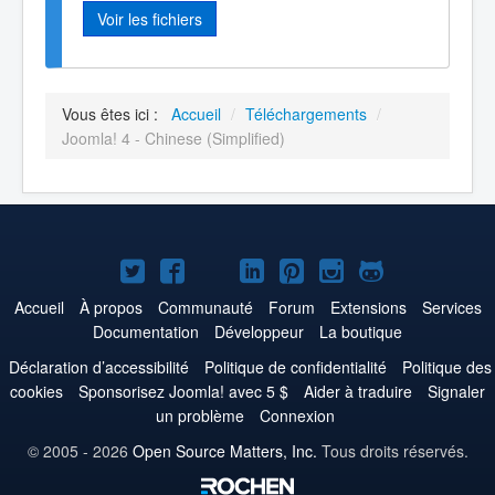
Voir les fichiers
Vous êtes ici :
Accueil
/
Téléchargements
/
Joomla! 4 - Chinese (Simplified)
Joomla!
Joomla!
Joomla!
Joomla!
Joomla!
Joomla!
Joomla!
sur
sur
sur
sur
sur
sur
sur
Accueil
À propos
Communauté
Forum
Extensions
Services
Documentation
Développeur
La boutique
Twitter
Facebook
YouTube
LinkedIn
Pinterest
Instagram
GitHub
Déclaration d’accessibilité
Politique de confidentialité
Politique des
cookies
Sponsorisez Joomla! avec 5 $
Aider à traduire
Signaler
un problème
Connexion
© 2005 - 2026
Open Source Matters, Inc.
Tous droits réservés.