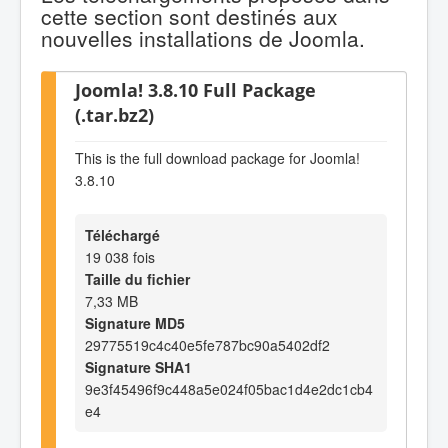
cette section sont destinés aux
nouvelles installations de Joomla.
Joomla! 3.8.10 Full Package
(.tar.bz2)
This is the full download package for Joomla!
3.8.10
Téléchargé
19 038 fois
Taille du fichier
7,33 MB
Signature MD5
29775519c4c40e5fe787bc90a5402df2
Signature SHA1
9e3f45496f9c448a5e024f05bac1d4e2dc1cb4
e4