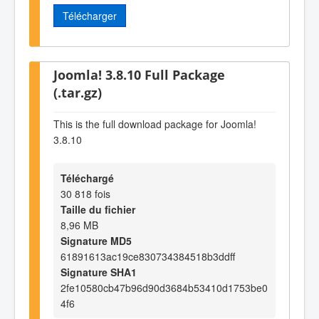
Télécharger
Joomla! 3.8.10 Full Package
(.tar.gz)
This is the full download package for Joomla!
3.8.10
Téléchargé
30 818 fois
Taille du fichier
8,96 MB
Signature MD5
61891613ac19ce830734384518b3ddff
Signature SHA1
2fe10580cb47b96d90d3684b53410d1753be0
4f6