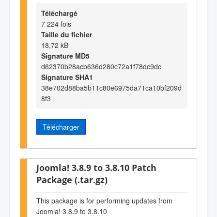
Téléchargé
7 224 fois
Taille du fichier
18,72 kB
Signature MD5
d62370b28acb636d280c72a1f78dc9dc
Signature SHA1
38e702d88ba5b11c80e6975da71ca10bf209d
8f3
Télécharger
Joomla! 3.8.9 to 3.8.10 Patch
Package (.tar.gz)
This package is for performing updates from
Joomla! 3.8.9 to 3.8.10