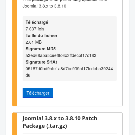
Joomla! 3.8.x to 3.8.10
Téléchargé
7 637 fois
Taille du fichier
2,61 MB
Signature MD5
a3ed68a5a5ceef8c6b3ffdecbf17c183
Signature SHA1
05187d0bd9afe1a8d7bc939af17fcdeba39244
d6
Télécharger
Joomla! 3.8.x to 3.8.10 Patch
Package (.tar.gz)