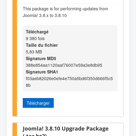
This package is for performing updates from
Joomla! 3.8.x to 3.8.10
Téléchargé
9 380 fois
Taille du fichier
5,83 MB
Signature MD5
388e854aa1120aaf76007e59a3e8db95
Signature SHA1
f03aeb82026e0efe4e750a5bd6f350d666f5c5
8b
Télécharger
Joomla! 3.8.10 Upgrade Package
(.tar.bz2)