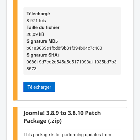
Téléchargé
8 971 fois
Taille du fichier
20,09 kB
Signature MD5
b01a9069e1fbd8f9b31f394b04c7c463
Signature SHA1
068619d7ed2d545a5e5171093a11035bd7b3
8573
Télécharger
Joomla! 3.8.9 to 3.8.10 Patch
Package (.zip)
This package is for performing updates from