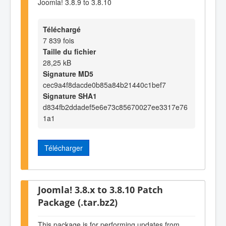
Joomla! 3.8.9 to 3.8.10
Téléchargé
7 839 fois
Taille du fichier
28,25 kB
Signature MD5
cec9a4f8dacde0b85a84b21440c1bef7
Signature SHA1
d834fb2ddadef5e6e73c85670027ee3317e76
1a1
Télécharger
Joomla! 3.8.x to 3.8.10 Patch
Package (.tar.bz2)
This package is for performing updates from