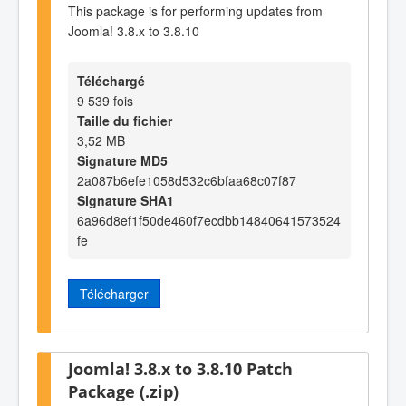
This package is for performing updates from
Joomla! 3.8.x to 3.8.10
Téléchargé
9 539 fois
Taille du fichier
3,52 MB
Signature MD5
2a087b6efe1058d532c6bfaa68c07f87
Signature SHA1
6a96d8ef1f50de460f7ecdbb14840641573524
fe
Télécharger
Joomla! 3.8.x to 3.8.10 Patch
Package (.zip)