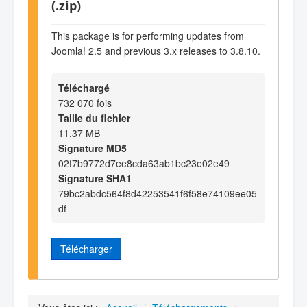
(.zip)
This package is for performing updates from
Joomla! 2.5 and previous 3.x releases to 3.8.10.
Téléchargé
732 070 fois
Taille du fichier
11,37 MB
Signature MD5
02f7b9772d7ee8cda63ab1bc23e02e49
Signature SHA1
79bc2abdc564f8d42253541f6f58e74109ee05
df
Télécharger