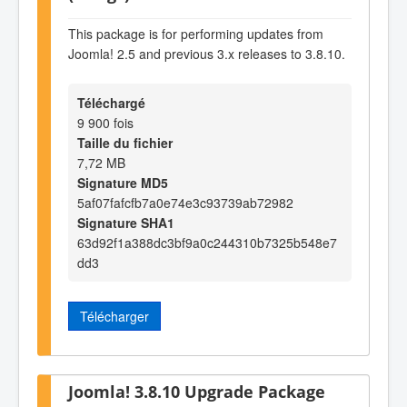
This package is for performing updates from
Joomla! 2.5 and previous 3.x releases to 3.8.10.
Téléchargé
9 900 fois
Taille du fichier
7,72 MB
Signature MD5
5af07fafcfb7a0e74e3c93739ab72982
Signature SHA1
63d92f1a388dc3bf9a0c244310b7325b548e7
dd3
Télécharger
Joomla! 3.8.10 Upgrade Package