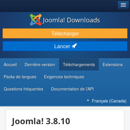
®
JOOMLA!
Joomla! Downloads
TÉLÉCHARGER & ENRICHIR
Télécharger
DÉCOUVRIR & APPRENDRE
Lancer
COMMUNAUTÉ & SUPPORT
RESSOURCES DÉVELOPPEURS
Accueil
Dernière version
Téléchargements
Extensions
Packs de langues
Exigences techniques
Questions fréquentes
Documentation de l’API
Français (Canada)
Joomla! 3.8.10