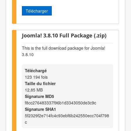
Télécharger
Joomla! 3.8.10 Full Package (.zip)
This is the full download package for Joomla!
3.8.10
Téléchargé
123 194 fois
Taille du fichier
12,85 MB
Signature MD5
f8cc276483337f96b1d3343050de3c9c
Signature SHA1
5f2329f2e714fc4c93ebf6b242550ecc704f798
c