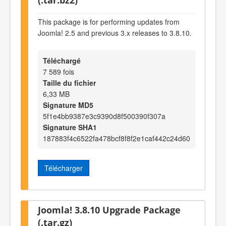
This package is for performing updates from
Joomla! 2.5 and previous 3.x releases to 3.8.10.
Téléchargé
7 589 fois
Taille du fichier
6,33 MB
Signature MD5
5f1e4bb9387e3c9390d8f500390f307a
Signature SHA1
187883f4c6522fa478bcf8f8f2e1caf442c24d60
Télécharger
Joomla! 3.8.10 Upgrade Package
(.tar.gz)