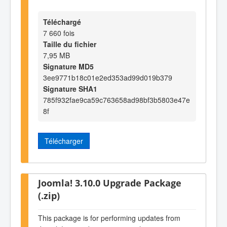
Téléchargé
7 660 fois
Taille du fichier
7,95 MB
Signature MD5
3ee9771b18c01e2ed353ad99d019b379
Signature SHA1
785f932fae9ca59c763658ad98bf3b5803e47e
8f
Télécharger
Joomla! 3.10.0 Upgrade Package
(.zip)
This package is for performing updates from