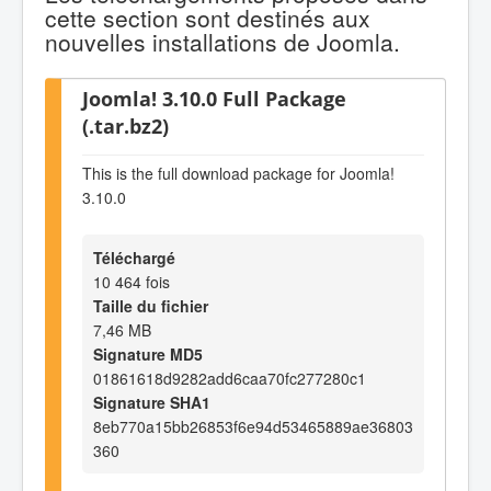
cette section sont destinés aux
nouvelles installations de Joomla.
Joomla! 3.10.0 Full Package
(.tar.bz2)
This is the full download package for Joomla!
3.10.0
Téléchargé
10 464 fois
Taille du fichier
7,46 MB
Signature MD5
01861618d9282add6caa70fc277280c1
Signature SHA1
8eb770a15bb26853f6e94d53465889ae36803
360