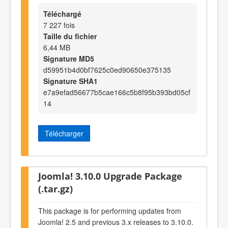
Téléchargé
7 227 fois
Taille du fichier
6,44 MB
Signature MD5
d59951b4d0bf7625c0ed90650e375135
Signature SHA1
e7a9efad56677b5cae166c5b8f95b393bd05cf
14
Télécharger
Joomla! 3.10.0 Upgrade Package
(.tar.gz)
This package is for performing updates from
Joomla! 2.5 and previous 3.x releases to 3.10.0.