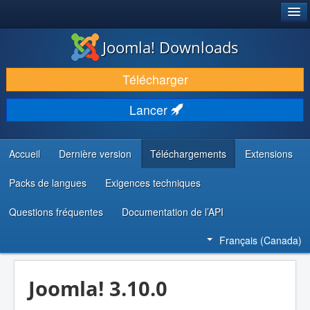
®
JOOMLA!
Joomla! Downloads
TÉLÉCHARGER & ENRICHIR
Télécharger
DÉCOUVRIR & APPRENDRE
Lancer
COMMUNAUTÉ & SUPPORT
RESSOURCES DÉVELOPPEURS
Accueil
Dernière version
Téléchargements
Extensions
Packs de langues
Exigences techniques
Questions fréquentes
Documentation de l’API
Français (Canada)
Joomla! 3.10.0