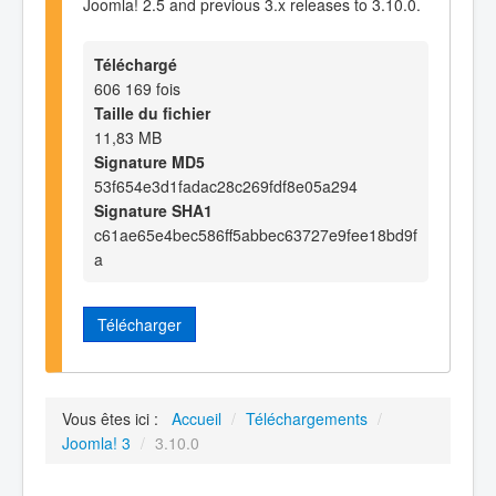
Joomla! 2.5 and previous 3.x releases to 3.10.0.
Téléchargé
606 169 fois
Taille du fichier
11,83 MB
Signature MD5
53f654e3d1fadac28c269fdf8e05a294
Signature SHA1
c61ae65e4bec586ff5abbec63727e9fee18bd9f
a
Télécharger
Vous êtes ici :
Accueil
/
Téléchargements
/
Joomla! 3
/
3.10.0