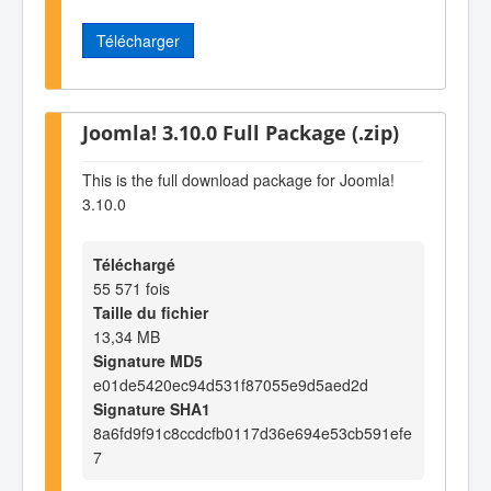
Télécharger
Joomla! 3.10.0 Full Package (.zip)
This is the full download package for Joomla!
3.10.0
Téléchargé
55 571 fois
Taille du fichier
13,34 MB
Signature MD5
e01de5420ec94d531f87055e9d5aed2d
Signature SHA1
8a6fd9f91c8ccdcfb0117d36e694e53cb591efe
7