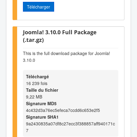
Télécharger
Joomla! 3.10.0 Full Package
(.tar.gz)
This is the full download package for Joomla!
3.10.0
Téléchargé
16 239 fois
Taille du fichier
9,22 MB
Signature MD5
4c432d3a76ec5efeca7ccdd6c653e2f5
Signature SHA1
9a2430835a07df8c27ecc3f388857aff940171c
7