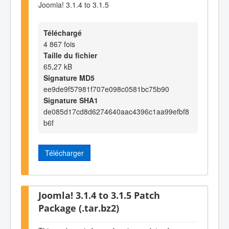
Joomla! 3.1.4 to 3.1.5
Téléchargé
4 867 fois
Taille du fichier
65,27 kB
Signature MD5
ee9de9f57981f707e098c0581bc75b90
Signature SHA1
de085d17cd8d6274640aac4396c1aa99efbf8
b6f
Télécharger
Joomla! 3.1.4 to 3.1.5 Patch
Package (.tar.bz2)