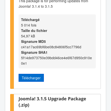
This package is for performing updates from
Joomla! 3.1.4 to 3.1.5
Téléchargé
5 014 fois
Taille du fichier
54,97 kB
Signature MD5
c41a17ac69bf6be08c84806f5cc7796d
Signature SHA1
5f14de973750e39bdd46ce4e6f67d950c910e
0e1
Télécharger
Joomla! 3.1.5 Upgrade Package
(.zip)