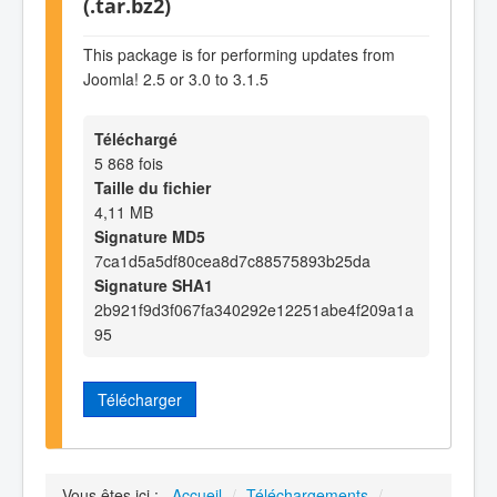
(.tar.bz2)
This package is for performing updates from
Joomla! 2.5 or 3.0 to 3.1.5
Téléchargé
5 868 fois
Taille du fichier
4,11 MB
Signature MD5
7ca1d5a5df80cea8d7c88575893b25da
Signature SHA1
2b921f9d3f067fa340292e12251abe4f209a1a
95
Télécharger
Vous êtes ici :
Accueil
/
Téléchargements
/