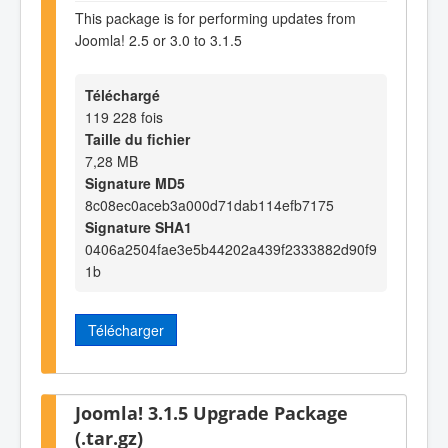
This package is for performing updates from
Joomla! 2.5 or 3.0 to 3.1.5
Téléchargé
119 228 fois
Taille du fichier
7,28 MB
Signature MD5
8c08ec0aceb3a000d71dab114efb7175
Signature SHA1
0406a2504fae3e5b44202a439f2333882d90f9
1b
Télécharger
Joomla! 3.1.5 Upgrade Package
(.tar.gz)