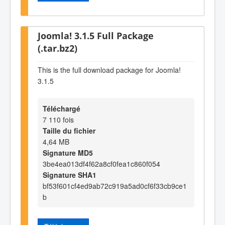
Joomla! 3.1.5 Full Package
(.tar.bz2)
This is the full download package for Joomla!
3.1.5
Téléchargé
7 110 fois
Taille du fichier
4,64 MB
Signature MD5
3be4ea013df4f62a8cf0fea1c860f054
Signature SHA1
bf53f601cf4ed9ab72c919a5ad0cf6f33cb9ce1
b