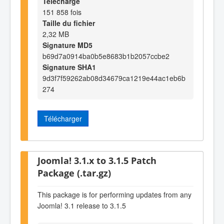
Téléchargé
151 858 fois
Taille du fichier
2,32 MB
Signature MD5
b69d7a0914ba0b5e8683b1b2057ccbe2
Signature SHA1
9d3f7f59262ab08d34679ca1219e44ac1eb6b
274
Télécharger
Joomla! 3.1.x to 3.1.5 Patch
Package (.tar.gz)
This package is for performing updates from any
Joomla! 3.1 release to 3.1.5