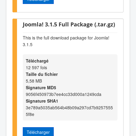
Joomla! 3.1.5 Full Package (.tar.gz)
This is the full download package for Joomla!
3.1.5
Téléchargé
12 597 fois
Taille du fichier
5,58 MB
Signature MD5
9056f450973b7ee4cc33d000a1249cda
Signature SHA1
3e789a5035ab564b48b09a297cd7b9257555
5f8e
Télécharger