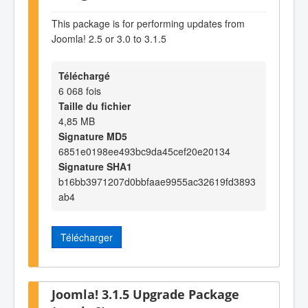
This package is for performing updates from
Joomla! 2.5 or 3.0 to 3.1.5
Téléchargé
6 068 fois
Taille du fichier
4,85 MB
Signature MD5
6851e0198ee493bc9da45cef20e20134
Signature SHA1
b16bb3971207d0bbfaae9955ac32619fd3893
ab4
Télécharger
Joomla! 3.1.5 Upgrade Package