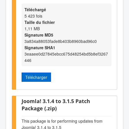
Téléchargé
5 423 fois
Taille du fichier
1,11 MB
Signature MD5
3a834a88053fade8b403b8960bad96c0
Signature SHA1
3eaaee0d27845ebcc675d48254bd5b8ef3267
446
Télécharger
Joomla! 3.1.4 to 3.1.5 Patch
Package (.zip)
This package is for performing updates from
Joomla! 3.1.4 to 3.1.5