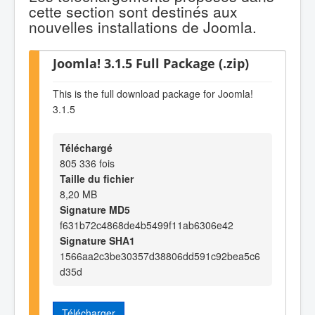
cette section sont destinés aux
nouvelles installations de Joomla.
Joomla! 3.1.5 Full Package (.zip)
This is the full download package for Joomla!
3.1.5
Téléchargé
805 336 fois
Taille du fichier
8,20 MB
Signature MD5
f631b72c4868de4b5499f11ab6306e42
Signature SHA1
1566aa2c3be30357d38806dd591c92bea5c6
d35d
Télécharger