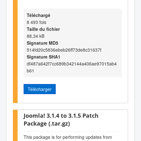
Téléchargé
8 493 fois
Taille du fichier
88,34 kB
Signature MD5
514fd20c5836ebeb26ff73de8c31637f
Signature SHA1
df487a642f7cc689b342144a406ae97015ab4
b61
Télécharger
Joomla! 3.1.4 to 3.1.5 Patch
Package (.tar.gz)
This package is for performing updates from