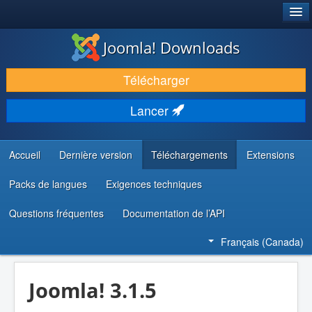
®
JOOMLA!
Joomla! Downloads
TÉLÉCHARGER & ENRICHIR
Télécharger
DÉCOUVRIR & APPRENDRE
Lancer
COMMUNAUTÉ & SUPPORT
RESSOURCES DÉVELOPPEURS
Accueil
Dernière version
Téléchargements
Extensions
Packs de langues
Exigences techniques
Questions fréquentes
Documentation de l’API
Français (Canada)
Joomla! 3.1.5