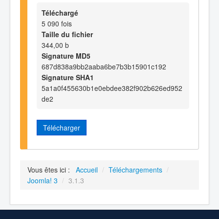
Téléchargé
5 090 fois
Taille du fichier
344,00 b
Signature MD5
687d838a9bb2aaba6be7b3b15901c192
Signature SHA1
5a1a0f455630b1e0ebdee382f902b626ed952
de2
Télécharger
Vous êtes ici :
Accueil
/
Téléchargements
/
Joomla! 3
/
3.1.3