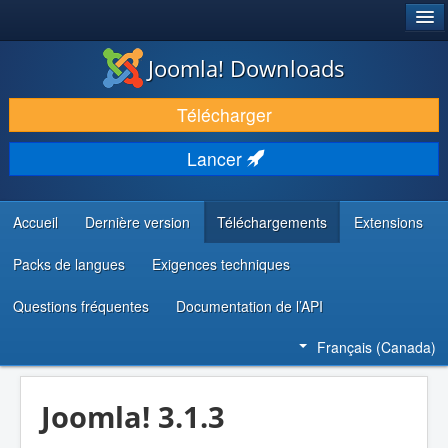
®
JOOMLA!
Joomla! Downloads
TÉLÉCHARGER & ENRICHIR
Télécharger
DÉCOUVRIR & APPRENDRE
Lancer
COMMUNAUTÉ & SUPPORT
RESSOURCES DÉVELOPPEURS
Accueil
Dernière version
Téléchargements
Extensions
Packs de langues
Exigences techniques
Questions fréquentes
Documentation de l’API
Français (Canada)
Joomla! 3.1.3