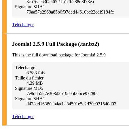
8ca76ac630a565f1fb1ffb288d8f78ea
Signature SHA1
79aa57a2968a85b0f97ded44610bc22cdf9184fc
Télécharger
Joomla! 2.5.9 Full Package (.tar.bz2)
This is the full download package for Joomla! 2.5.9
Téléchargé
8 583 fois
Taille du fichier
4,39 MB
Signature MD5
7e8dd5527e308d2b19e95b6bce9728bc
Signature SHA1
d478ad16380ab4aeba84591e5c2d30c031540d07
Télécharger