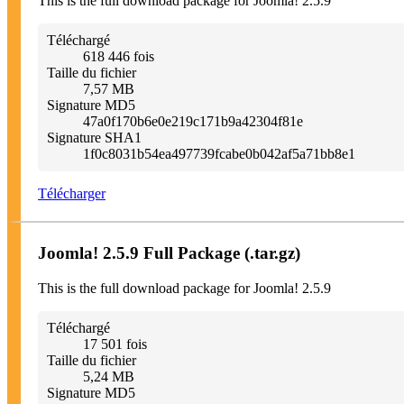
This is the full download package for Joomla! 2.5.9
ไทย
Türkçe
اُردُو‬
Téléchargé
618 446 fois
Taille du fichier
7,57 MB
Signature MD5
47a0f170b6e0e219c171b9a42304f81e
Signature SHA1
1f0c8031b54ea497739fcabe0b042af5a71bb8e1
Télécharger
Joomla! 2.5.9 Full Package (.tar.gz)
This is the full download package for Joomla! 2.5.9
Téléchargé
17 501 fois
Taille du fichier
5,24 MB
Signature MD5