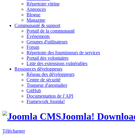
Répertoire vitrine
Annonces
Blogue
Magazine
Communauté & support
Portail de la communauté
Événements
Groupes d'utilisateurs
Forum
Répertoire des fournisseurs de services
Portail des volontaires
Liste des extensions vulnérables
Ressources développeurs
Réseau des développeurs
Centre de sécurité
Traqueur d'anomalies
GitHub
Documentation de l’API
Framework
Joomla!
Joomla! Downloa
Télécharger