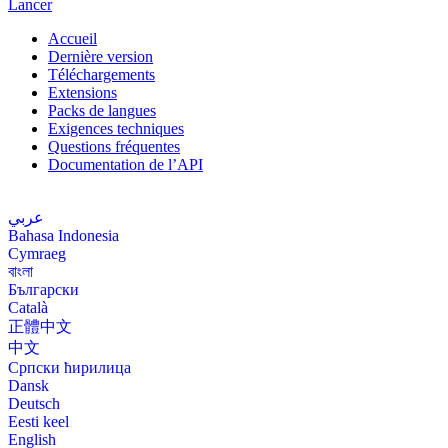
Lancer
Accueil
Dernière version
Téléchargements
Extensions
Packs de langues
Exigences techniques
Questions fréquentes
Documentation de l’API
Français (Canada)
عربي
Bahasa Indonesia
Cymraeg
বাংলা
Български
Català
正體中文
中文
Српски ћирилица
Dansk
Deutsch
Eesti keel
English