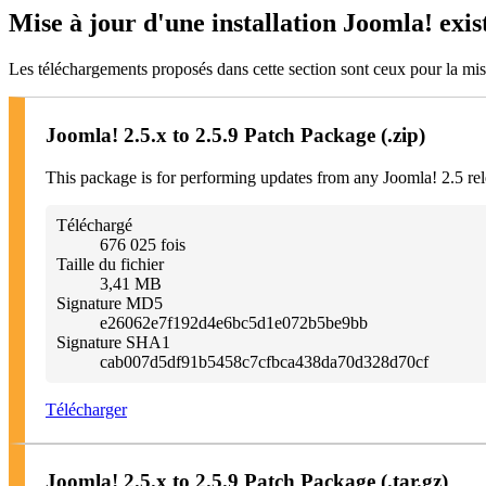
Mise à jour d'une installation Joomla! exis
Les téléchargements proposés dans cette section sont ceux pour la mise
Joomla! 2.5.x to 2.5.9 Patch Package (.zip)
This package is for performing updates from any Joomla! 2.5 rel
Téléchargé
676 025 fois
Taille du fichier
3,41 MB
Signature MD5
e26062e7f192d4e6bc5d1e072b5be9bb
Signature SHA1
cab007d5df91b5458c7cfbca438da70d328d70cf
Télécharger
Joomla! 2.5.x to 2.5.9 Patch Package (.tar.gz)