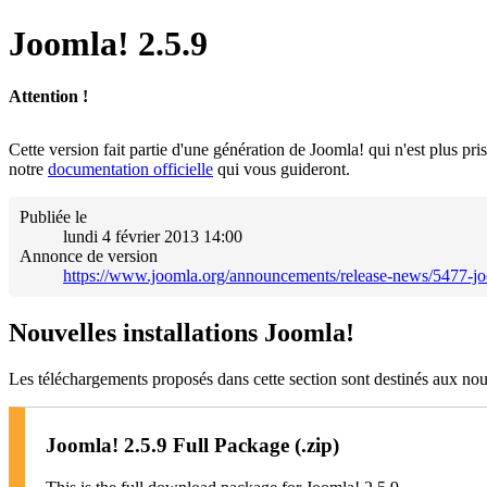
English (USA)
Español
Joomla! 2.5.9
Español (de Colombia)
Français
Français (Canada)
Attention !
हिन्दी
Ελληνικά
Hrvatski
Cette version fait partie d'une génération de Joomla! qui n'est plus p
Italiano
notre
documentation officielle
qui vous guideront.
日本語
Latviešu
Publiée le
Magyar
lundi 4 février 2013 14:00
Nederlands
Annonce de version
Nederlands (België)
https://www.joomla.org/announcements/release-news/5477-jo
Norsk bokmål
Polski
Português
Nouvelles installations Joomla!
Português (do Brasil)
Română
Les téléchargements proposés dans cette section sont destinés aux nouv
Русский
Slovenčina
Slovenščina
Joomla! 2.5.9 Full Package (.zip)
Srpski
Svenska