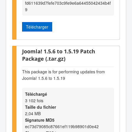
fd611639d7fefe703c9fe9e6a64455042434b4f
9
Télécharger
Joomla! 1.5.6 to 1.5.19 Patch
Package (.tar.gz)
This package is for performing updates from
Joomla! 1.5.6 to 1.5.19
Téléchargé
3 102 fois
Taille du fichier
2,04 MB
Signature MD5
ec73d79085c87661ef119b98901d0e42