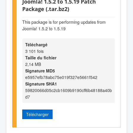
Joomla! 1.5.2 to 1.5.19 Patch
Package (.tar.bz2)
This package is for performing updates from
Joomla! 1.5.2 to 1.5.19
Téléchargé
3 101 fois
Taille du fichier
2,14 MB
Signature MD5
e5957efb78abc75e019f327e5661f542
Signature SHA1
59820066d05c2cb1609b9190cff6b48188a40b
d7
Télécharger