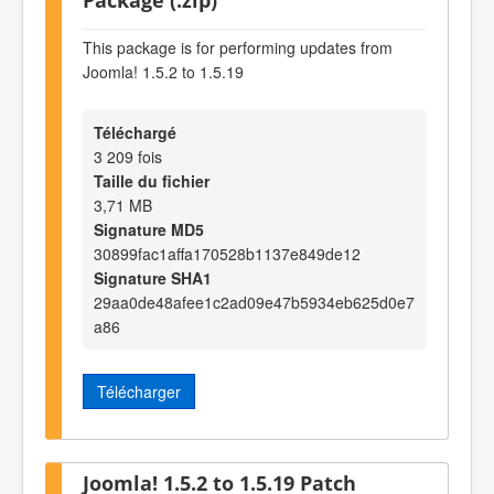
This package is for performing updates from
Joomla! 1.5.2 to 1.5.19
Téléchargé
3 209 fois
Taille du fichier
3,71 MB
Signature MD5
30899fac1affa170528b1137e849de12
Signature SHA1
29aa0de48afee1c2ad09e47b5934eb625d0e7
a86
Télécharger
Joomla! 1.5.2 to 1.5.19 Patch