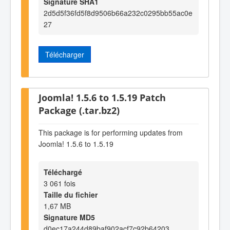
Signature SHA1
2d5d5f36fd5f8d9506b66a232c0295bb55ac0e
27
Télécharger
Joomla! 1.5.6 to 1.5.19 Patch
Package (.tar.bz2)
This package is for performing updates from
Joomla! 1.5.6 to 1.5.19
Téléchargé
3 061 fois
Taille du fichier
1,67 MB
Signature MD5
d0ec17a244d89baf902acf7c92b64203