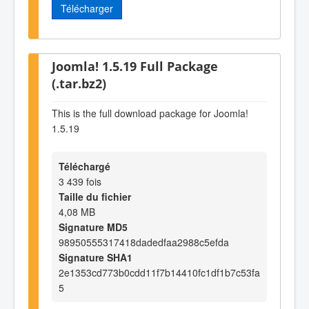
Télécharger
Joomla! 1.5.19 Full Package
(.tar.bz2)
This is the full download package for Joomla!
1.5.19
Téléchargé
3 439 fois
Taille du fichier
4,08 MB
Signature MD5
98950555317418dadedfaa2988c5efda
Signature SHA1
2e1353cd773b0cdd11f7b14410fc1df1b7c53fa
5