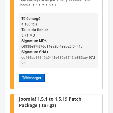
Joomla! 1.5.1 to 1.5.19
Téléchargé
4 160 fois
Taille du fichier
3,71 MB
Signature MD5
c6938e97f876d14ea9bf4eeba5f0441c
Signature SHA1
dd466bd91640a04ff1e630e6742fe882ae497d
25
Télécharger
Joomla! 1.5.1 to 1.5.19 Patch
Package (.tar.gz)