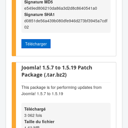
Signature MD5
e549ed806210da86a3d2d8c8640541a0
Signature SHA1
d0851de56a439b080dfe946d273bf3945a7cdf
02
Télécharger
Joomla! 1.5.7 to 1.5.19 Patch
Package (.tar.bz2)
This package is for performing updates from
Joomla! 1.5.7 to 1.5.19
Téléchargé
3 062 fois
Taille du fichier
1,62 MB