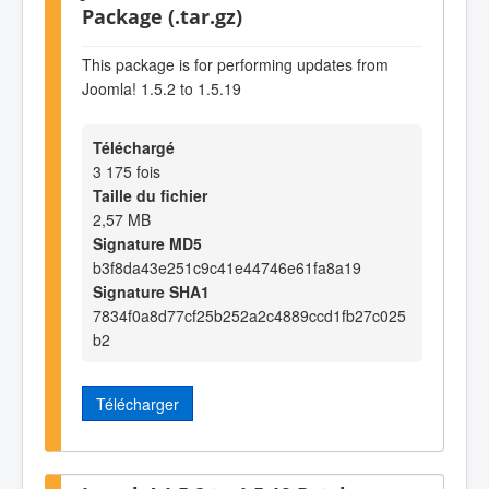
Package (.tar.gz)
This package is for performing updates from
Joomla! 1.5.2 to 1.5.19
Téléchargé
3 175 fois
Taille du fichier
2,57 MB
Signature MD5
b3f8da43e251c9c41e44746e61fa8a19
Signature SHA1
7834f0a8d77cf25b252a2c4889ccd1fb27c025
b2
Télécharger