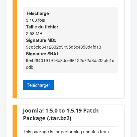
Téléchargé
3 103 fois
Taille du fichier
2,58 MB
Signature MD5
9ee5cfd6412632e9495d5c4358d4fd13
Signature SHA1
9e42640191916b8dce96122c72a3da32bfc1e
ddb
Télécharger
Joomla! 1.5.0 to 1.5.19 Patch
Package (.tar.bz2)
This package is for performing updates from