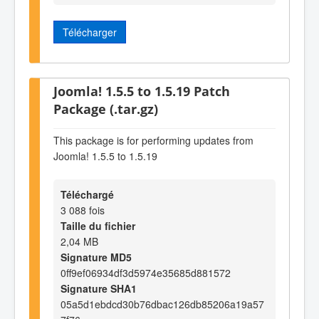
Télécharger
Joomla! 1.5.5 to 1.5.19 Patch
Package (.tar.gz)
This package is for performing updates from
Joomla! 1.5.5 to 1.5.19
Téléchargé
3 088 fois
Taille du fichier
2,04 MB
Signature MD5
0ff9ef06934df3d5974e35685d881572
Signature SHA1
05a5d1ebdcd30b76dbac126db85206a19a57