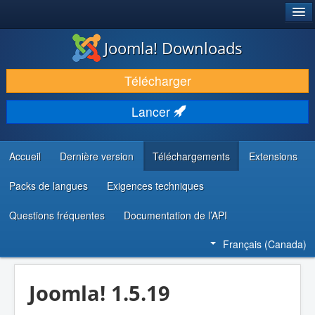
®
JOOMLA!
Joomla! Downloads
TÉLÉCHARGER & ENRICHIR
Télécharger
DÉCOUVRIR & APPRENDRE
Lancer
COMMUNAUTÉ & SUPPORT
RESSOURCES DÉVELOPPEURS
Accueil
Dernière version
Téléchargements
Extensions
Packs de langues
Exigences techniques
Questions fréquentes
Documentation de l’API
Français (Canada)
Joomla! 1.5.19