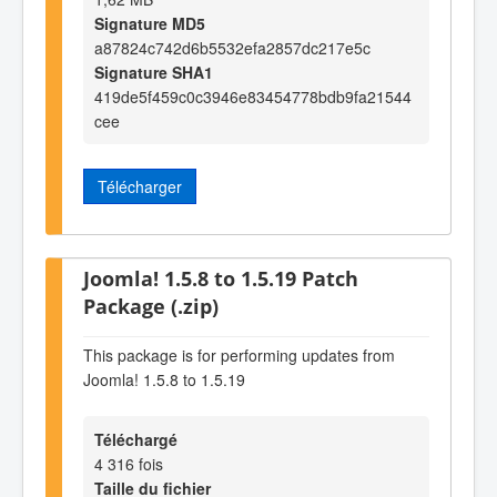
Signature MD5
a87824c742d6b5532efa2857dc217e5c
Signature SHA1
419de5f459c0c3946e83454778bdb9fa21544
cee
Télécharger
Joomla! 1.5.8 to 1.5.19 Patch
Package (.zip)
This package is for performing updates from
Joomla! 1.5.8 to 1.5.19
Téléchargé
4 316 fois
Taille du fichier