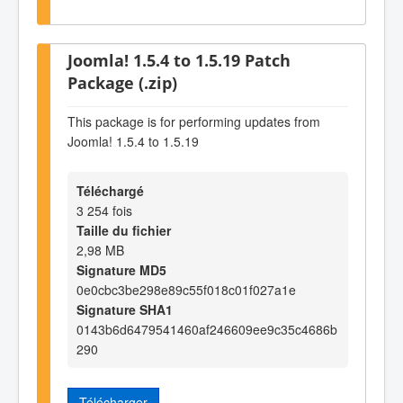
Joomla! 1.5.4 to 1.5.19 Patch
Package (.zip)
This package is for performing updates from
Joomla! 1.5.4 to 1.5.19
Téléchargé
3 254 fois
Taille du fichier
2,98 MB
Signature MD5
0e0cbc3be298e89c55f018c01f027a1e
Signature SHA1
0143b6d6479541460af246609ee9c35c4686b
290
Télécharger