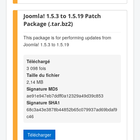
Joomla! 1.5.3 to 1.5.19 Patch
Package (.tar.bz2)
This package is for performing updates from
Joomla! 1.5.3 to 1.5.19
Téléchargé
3 098 fois
Taille du fichier
2,14 MB
Signature MD5
ae91e947eb7ddff0a12329a49d39c853
Signature SHA1
68c3a43e3878b44852b65c079937ad69bdaf9
c46
Télécharger