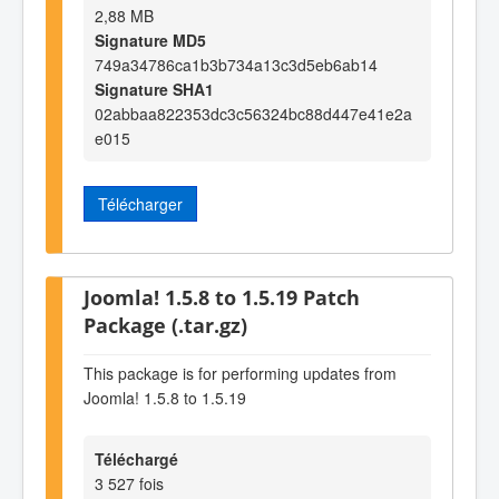
2,88 MB
Signature MD5
749a34786ca1b3b734a13c3d5eb6ab14
Signature SHA1
02abbaa822353dc3c56324bc88d447e41e2a
e015
Télécharger
Joomla! 1.5.8 to 1.5.19 Patch
Package (.tar.gz)
This package is for performing updates from
Joomla! 1.5.8 to 1.5.19
Téléchargé
3 527 fois