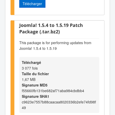
Télécharger
Joomla! 1.5.4 to 1.5.19 Patch
Package (.tar.bz2)
This package is for performing updates from
Joomla! 1.5.4 to 1.5.19
Téléchargé
3 077 fois
Taille du fichier
1,67 MB
Signature MD5
f55660fb131be682af71aba984cbdbb4
Signature SHA1
c9623e7557b88caacaa8020336b2efe74fd98f
49