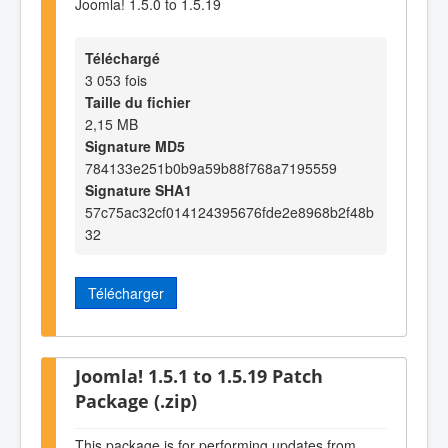
Joomla! 1.5.0 to 1.5.19
Téléchargé
3 053 fois
Taille du fichier
2,15 MB
Signature MD5
784133e251b0b9a59b88f768a7195559
Signature SHA1
57c75ac32cf014124395676fde2e8968b2f48b
32
Télécharger
Joomla! 1.5.1 to 1.5.19 Patch
Package (.zip)
This package is for performing updates from