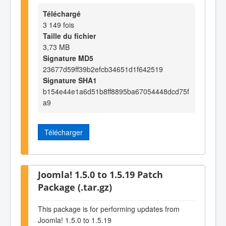
Téléchargé
3 149 fois
Taille du fichier
3,73 MB
Signature MD5
23677d59ff39b2efcb34651d1f642519
Signature SHA1
b154e44e1a6d51b8ff8895ba67054448dcd75f
a9
Télécharger
Joomla! 1.5.0 to 1.5.19 Patch
Package (.tar.gz)
This package is for performing updates from
Joomla! 1.5.0 to 1.5.19