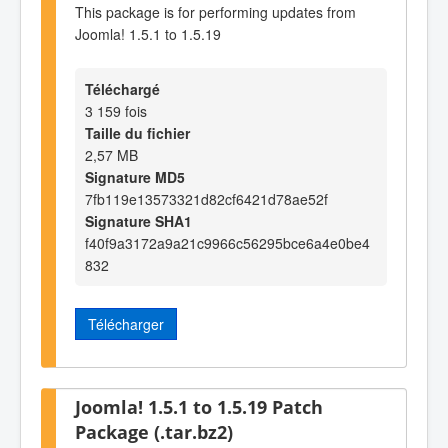
This package is for performing updates from
Joomla! 1.5.1 to 1.5.19
Téléchargé
3 159 fois
Taille du fichier
2,57 MB
Signature MD5
7fb119e13573321d82cf6421d78ae52f
Signature SHA1
f40f9a3172a9a21c9966c56295bce6a4e0be4
832
Télécharger
Joomla! 1.5.1 to 1.5.19 Patch
Package (.tar.bz2)