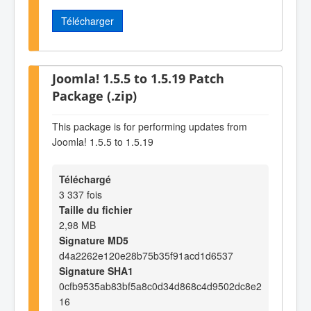
Télécharger
Joomla! 1.5.5 to 1.5.19 Patch
Package (.zip)
This package is for performing updates from
Joomla! 1.5.5 to 1.5.19
Téléchargé
3 337 fois
Taille du fichier
2,98 MB
Signature MD5
d4a2262e120e28b75b35f91acd1d6537
Signature SHA1
0cfb9535ab83bf5a8c0d34d868c4d9502dc8e2
16