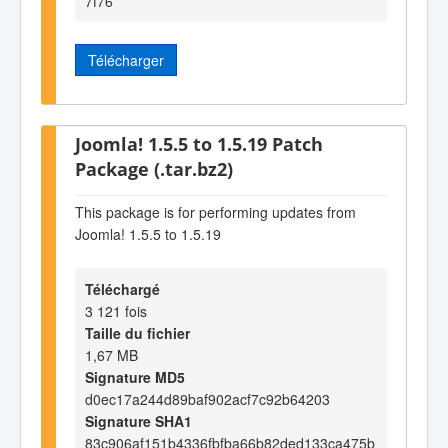
7f76
Télécharger
Joomla! 1.5.5 to 1.5.19 Patch
Package (.tar.bz2)
This package is for performing updates from
Joomla! 1.5.5 to 1.5.19
Téléchargé
3 121 fois
Taille du fichier
1,67 MB
Signature MD5
d0ec17a244d89baf902acf7c92b64203
Signature SHA1
83c906af151b4336fbfba66b82ded133ca475b