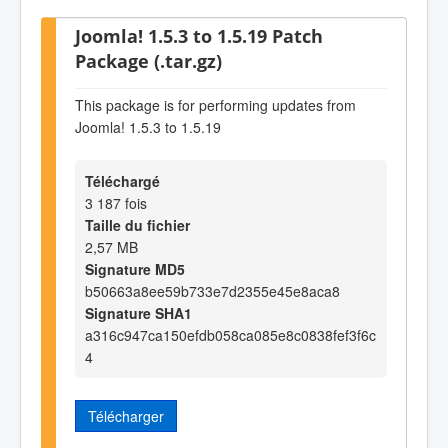
Joomla! 1.5.3 to 1.5.19 Patch
Package (.tar.gz)
This package is for performing updates from
Joomla! 1.5.3 to 1.5.19
Téléchargé
3 187 fois
Taille du fichier
2,57 MB
Signature MD5
b50663a8ee59b733e7d2355e45e8aca8
Signature SHA1
a316c947ca150efdb058ca085e8c0838fef3f6c
4
Télécharger