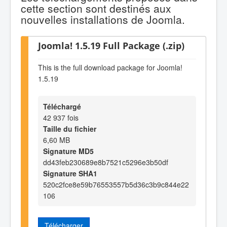
cette section sont destinés aux
nouvelles installations de Joomla.
Joomla! 1.5.19 Full Package (.zip)
This is the full download package for Joomla!
1.5.19
Téléchargé
42 937 fois
Taille du fichier
6,60 MB
Signature MD5
dd43feb230689e8b7521c5296e3b50df
Signature SHA1
520c2fce8e59b76553557b5d36c3b9c844e22
106
Télécharger