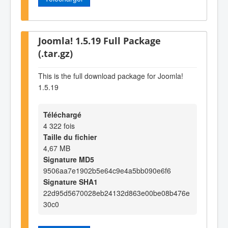
Joomla! 1.5.19 Full Package
(.tar.gz)
This is the full download package for Joomla!
1.5.19
Téléchargé
4 322 fois
Taille du fichier
4,67 MB
Signature MD5
9506aa7e1902b5e64c9e4a5bb090e6f6
Signature SHA1
22d95d5670028eb24132d863e00be08b476e
30c0