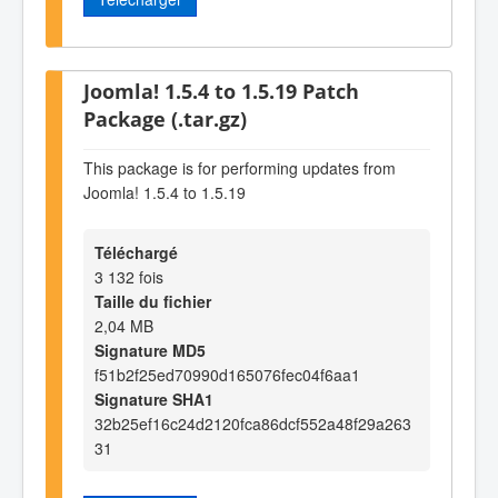
Joomla! 1.5.4 to 1.5.19 Patch
Package (.tar.gz)
This package is for performing updates from
Joomla! 1.5.4 to 1.5.19
Téléchargé
3 132 fois
Taille du fichier
2,04 MB
Signature MD5
f51b2f25ed70990d165076fec04f6aa1
Signature SHA1
32b25ef16c24d2120fca86dcf552a48f29a263
31