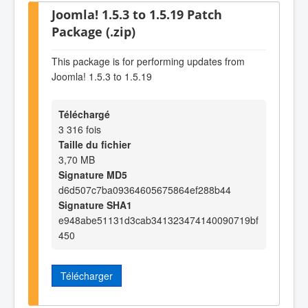
Joomla! 1.5.3 to 1.5.19 Patch
Package (.zip)
This package is for performing updates from
Joomla! 1.5.3 to 1.5.19
Téléchargé
3 316 fois
Taille du fichier
3,70 MB
Signature MD5
d6d507c7ba09364605675864ef288b44
Signature SHA1
e948abe51131d3cab341323474140090719bf
450
Télécharger