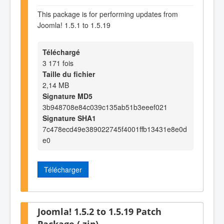
This package is for performing updates from
Joomla! 1.5.1 to 1.5.19
Téléchargé
3 171 fois
Taille du fichier
2,14 MB
Signature MD5
3b948708e84c039c135ab51b3eeef021
Signature SHA1
7c478ecd49e389022745f4001ffb13431e8e0d
e0
Télécharger
Joomla! 1.5.2 to 1.5.19 Patch
Package (.zip)