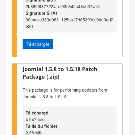
2b380f98772241cf93c342a48eb37415
Signature SHA1
39eacce383d0861125ca17d65399cc9de0ed2
e3d
Télécharger
Joomla! 1.5.8 to 1.5.18 Patch
Package (.zip)
This package is for performing updates from
Joomla! 1.5.8 to 1.5.18
Téléchargé
4 947 fois
Taille du fichier
2,88 MB