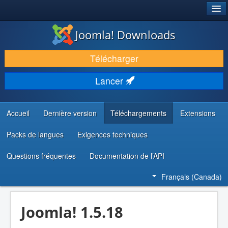
®
JOOMLA!
Joomla! Downloads
TÉLÉCHARGER & ENRICHIR
Télécharger
DÉCOUVRIR & APPRENDRE
Lancer
COMMUNAUTÉ & SUPPORT
RESSOURCES DÉVELOPPEURS
Accueil
Dernière version
Téléchargements
Extensions
Packs de langues
Exigences techniques
Questions fréquentes
Documentation de l’API
Français (Canada)
Joomla! 1.5.18