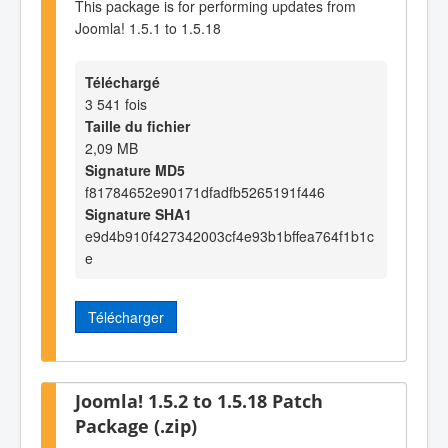
This package is for performing updates from
Joomla! 1.5.1 to 1.5.18
Téléchargé
3 541 fois
Taille du fichier
2,09 MB
Signature MD5
f81784652e90171dfadfb5265191f446
Signature SHA1
e9d4b910f427342003cf4e93b1bffea764f1b1c
e
Télécharger
Joomla! 1.5.2 to 1.5.18 Patch
Package (.zip)