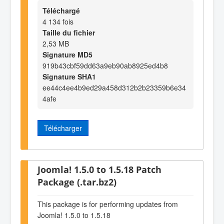
Téléchargé
4 134 fois
Taille du fichier
2,53 MB
Signature MD5
919b43cbf59dd63a9eb90ab8925ed4b8
Signature SHA1
ee44c4ee4b9ed29a458d312b2b23359b6e34
4afe
Télécharger
Joomla! 1.5.0 to 1.5.18 Patch
Package (.tar.bz2)
This package is for performing updates from
Joomla! 1.5.0 to 1.5.18