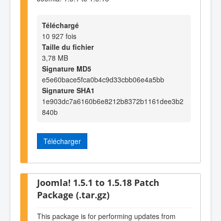
Téléchargé
10 927 fois
Taille du fichier
3,78 MB
Signature MD5
e5e60bace5fca0b4c9d33cbb06e4a5bb
Signature SHA1
1e903dc7a6160b6e8212b8372b1161dee3b2
840b
Télécharger
Joomla! 1.5.1 to 1.5.18 Patch
Package (.tar.gz)
This package is for performing updates from