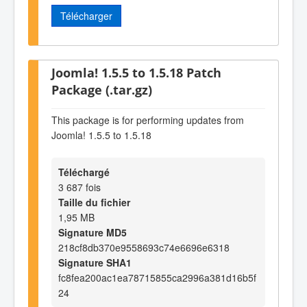
Télécharger
Joomla! 1.5.5 to 1.5.18 Patch
Package (.tar.gz)
This package is for performing updates from
Joomla! 1.5.5 to 1.5.18
Téléchargé
3 687 fois
Taille du fichier
1,95 MB
Signature MD5
218cf8db370e9558693c74e6696e6318
Signature SHA1
fc8fea200ac1ea78715855ca2996a381d16b5f
24