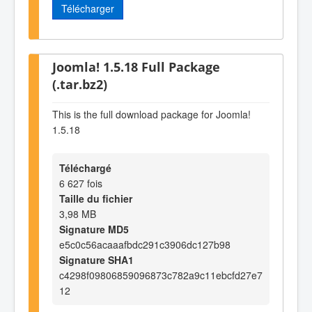
Télécharger
Joomla! 1.5.18 Full Package
(.tar.bz2)
This is the full download package for Joomla!
1.5.18
Téléchargé
6 627 fois
Taille du fichier
3,98 MB
Signature MD5
e5c0c56acaaafbdc291c3906dc127b98
Signature SHA1
c4298f09806859096873c782a9c11ebcfd27e7
12