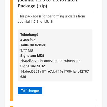
Package (.zip)
This package is for performing updates from
Joomla! 1.5.3 to 1.5.18
Téléchargé
4 458 fois
Taille du fichier
3,77 MB
Signature MD5
7b46df29796b2a0e513d82279b0ab39e
Signature SHA1
14abed5261a1f71e7db744e17084fa4c42787
63d
Télécharger