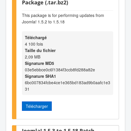
Package (.tar.bz2)
This package is for performing updates from
Joomla! 1.5.2 to 1.5.18
Téléchargé
4 100 fois
Taille du fichier
2,09 MB
Signature MD5
03e5ebbce0c6f1384f3ccb8fd288a82e
Signature SHA1
6bc007834fcbe4ce1e365bd183ad9b0aafc1e3
31
Télécharger
Joomla! 1.5.3 to 1.5.18 Patch