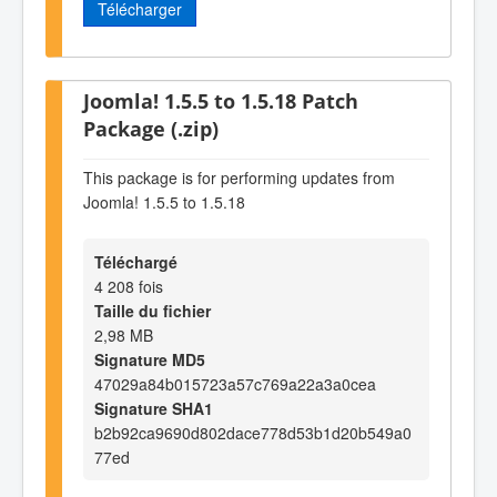
Télécharger
Joomla! 1.5.5 to 1.5.18 Patch
Package (.zip)
This package is for performing updates from
Joomla! 1.5.5 to 1.5.18
Téléchargé
4 208 fois
Taille du fichier
2,98 MB
Signature MD5
47029a84b015723a57c769a22a3a0cea
Signature SHA1
b2b92ca9690d802dace778d53b1d20b549a0
77ed