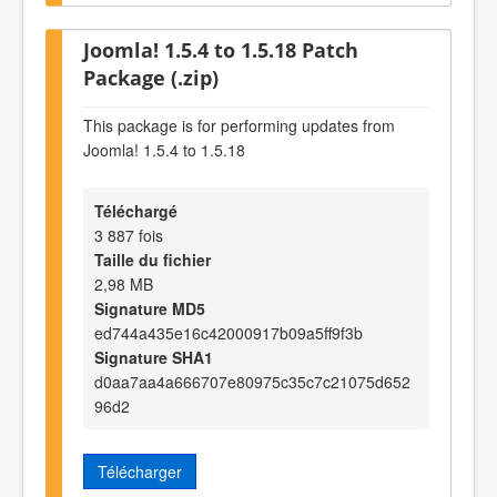
Joomla! 1.5.4 to 1.5.18 Patch
Package (.zip)
This package is for performing updates from
Joomla! 1.5.4 to 1.5.18
Téléchargé
3 887 fois
Taille du fichier
2,98 MB
Signature MD5
ed744a435e16c42000917b09a5ff9f3b
Signature SHA1
d0aa7aa4a666707e80975c35c7c21075d652
96d2
Télécharger