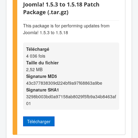
Joomla! 1.5.3 to 1.5.18 Patch
Package (.tar.gz)
This package is for performing updates from
Joomla! 1.5.3 to 1.5.18
Téléchargé
4 036 fois
Taille du fichier
2,52 MB
Signature MD5
43c377838309d224bf9a97f68863a9be
Signature SHA1
3298b003bd0a97158ab8029f5fb9a34b8463af
01
Télécharger