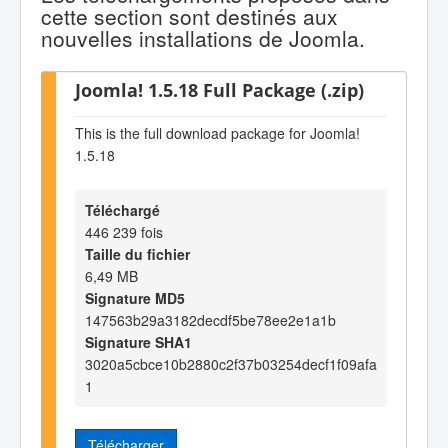
cette section sont destinés aux
nouvelles installations de Joomla.
Joomla! 1.5.18 Full Package (.zip)
This is the full download package for Joomla!
1.5.18
Téléchargé
446 239 fois
Taille du fichier
6,49 MB
Signature MD5
147563b29a3182decdf5be78ee2e1a1b
Signature SHA1
3020a5cbce10b2880c2f37b03254decf1f09afa
1
Télécharger