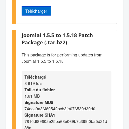
Télécharger
Joomla! 1.5.5 to 1.5.18 Patch
Package (.tar.bz2)
This package is for performing updates from
Joomla! 1.5.5 to 1.5.18
Téléchargé
3 619 fois
Taille du fichier
1,61 MB
Signature MD5
74eca9a36f80542bcb3fe076530d30d0
Signature SHA1
7810df89602e25ba63e069b7c399f0ba5d21d
38c