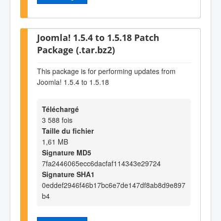
Joomla! 1.5.4 to 1.5.18 Patch
Package (.tar.bz2)
This package is for performing updates from
Joomla! 1.5.4 to 1.5.18
Téléchargé
3 588 fois
Taille du fichier
1,61 MB
Signature MD5
7fa2446065ecc6dacfaf114343e29724
Signature SHA1
0eddef2946f46b17bc6e7de147df8ab8d9e897
b4