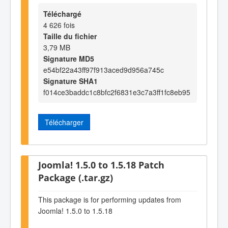
Téléchargé
4 626 fois
Taille du fichier
3,79 MB
Signature MD5
e54bf22a43ff97f913aced9d956a745c
Signature SHA1
f014ce3baddc1c8bfc2f6831e3c7a3ff1fc8eb95
Télécharger
Joomla! 1.5.0 to 1.5.18 Patch
Package (.tar.gz)
This package is for performing updates from
Joomla! 1.5.0 to 1.5.18