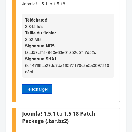
Joomla! 1.5.1 to 1.5.18
Téléchargé
3 842 fois
Taille du fichier
2,52 MB
Signature MD5
f2cd59cf784660e63e01252d57f7d52c
Signature SHA1
6d14788cb29dd7da18577179c2e5a0097319
a8af
Télécharger
Joomla! 1.5.1 to 1.5.18 Patch
Package (.tar.bz2)