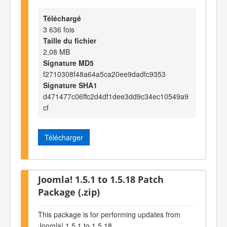
Téléchargé
3 636 fois
Taille du fichier
2,08 MB
Signature MD5
f2710308f48a64a5ca20ee9dadfc9353
Signature SHA1
d471477c06ffc2d4df1dee3dd9c34ec10549a9
cf
Télécharger
Joomla! 1.5.1 to 1.5.18 Patch
Package (.zip)
This package is for performing updates from
Joomla! 1.5.1 to 1.5.18