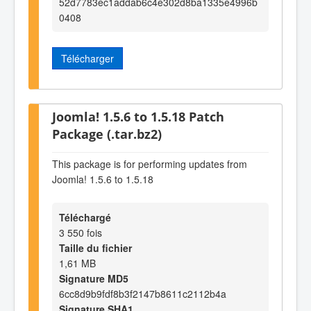
52d7783ec1addab6c4e302d8ba1335e4996b
0408
Télécharger
Joomla! 1.5.6 to 1.5.18 Patch
Package (.tar.bz2)
This package is for performing updates from
Joomla! 1.5.6 to 1.5.18
Téléchargé
3 550 fois
Taille du fichier
1,61 MB
Signature MD5
6cc8d9b9fdf8b3f2147b8611c2112b4a
Signature SHA1