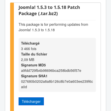
Joomla! 1.5.3 to 1.5.18 Patch
Package (.tar.bz2)
This package is for performing updates from
Joomla! 1.5.3 to 1.5.18
Téléchargé
3 466 fois
Taille du fichier
2,09 MB
Signature MD5
a9fdd729fb4b98696bca258bdb56f57e
Signature SHA1
027680b0202a8a8b126c8b7e0a603ee239f6c
a0d
Télécharger