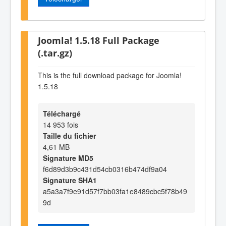
Joomla! 1.5.18 Full Package
(.tar.gz)
This is the full download package for Joomla!
1.5.18
Téléchargé
14 953 fois
Taille du fichier
4,61 MB
Signature MD5
f6d89d3b9c431d54cb0316b474df9a04
Signature SHA1
a5a3a7f9e91d57f7bb03fa1e8489cbc5f78b49
9d