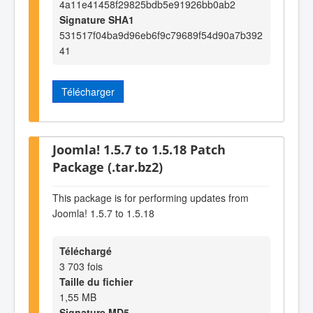
4a11e41458f29825bdb5e91926bb0ab2
Signature SHA1
531517f04ba9d96eb6f9c79689f54d90a7b392
41
Télécharger
Joomla! 1.5.7 to 1.5.18 Patch
Package (.tar.bz2)
This package is for performing updates from
Joomla! 1.5.7 to 1.5.18
Téléchargé
3 703 fois
Taille du fichier
1,55 MB
Signature MD5