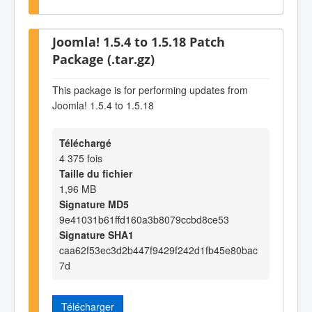
Joomla! 1.5.4 to 1.5.18 Patch
Package (.tar.gz)
This package is for performing updates from
Joomla! 1.5.4 to 1.5.18
Téléchargé
4 375 fois
Taille du fichier
1,96 MB
Signature MD5
9e41031b61ffd160a3b8079ccbd8ce53
Signature SHA1
caa62f53ec3d2b447f9429f242d1fb45e80bac
7d
Télécharger