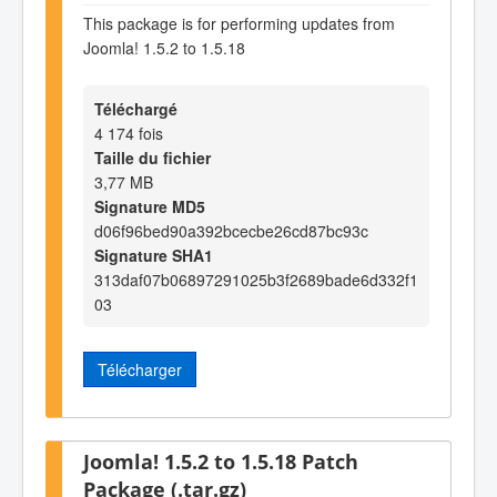
This package is for performing updates from
Joomla! 1.5.2 to 1.5.18
Téléchargé
4 174 fois
Taille du fichier
3,77 MB
Signature MD5
d06f96bed90a392bcecbe26cd87bc93c
Signature SHA1
313daf07b06897291025b3f2689bade6d332f1
03
Télécharger
Joomla! 1.5.2 to 1.5.18 Patch
Package (.tar.gz)