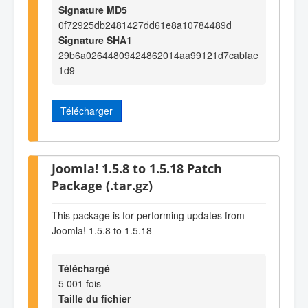
Signature MD5
0f72925db2481427dd61e8a10784489d
Signature SHA1
29b6a02644809424862014aa99121d7cabfae
1d9
Télécharger
Joomla! 1.5.8 to 1.5.18 Patch
Package (.tar.gz)
This package is for performing updates from
Joomla! 1.5.8 to 1.5.18
Téléchargé
5 001 fois
Taille du fichier