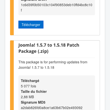
1c6d39f0b50103c104f90853deb10ffd4bc8c10
f
Télécharger
Joomla! 1.5.7 to 1.5.18 Patch
Package (.zip)
This package is for performing updates from
Joomla! 1.5.7 to 1.5.18
Téléchargé
5 077 fois
Taille du fichier
2,88 MB
Signature MD5
a2dab826fd0a8ce1a63b67b02e493092