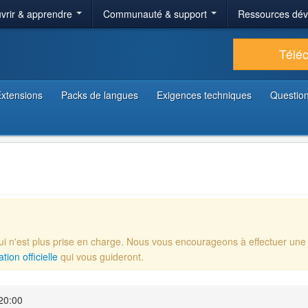
vrir & apprendre
Communauté & support
Ressources dé
Télé
xtensions
Packs de langues
Exigences techniques
Question
qui n'est plus prise en charge. Nous vous encourageons à effectuer une
ion officielle
qui vous guideront.
20:00