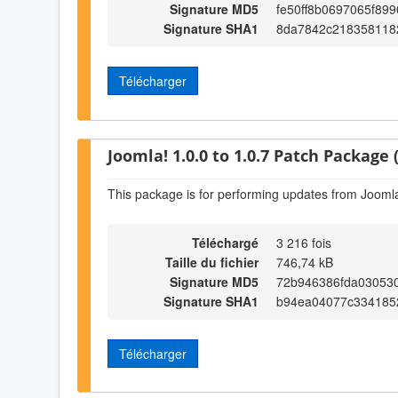
Signature MD5
fe50ff8b0697065f899
Signature SHA1
8da7842c218358118
Télécharger
Joomla! 1.0.0 to 1.0.7 Patch Package (
This package is for performing updates from Joomla!
Téléchargé
3 216 fois
Taille du fichier
746,74 kB
Signature MD5
72b946386fda03053
Signature SHA1
b94ea04077c334185
Télécharger