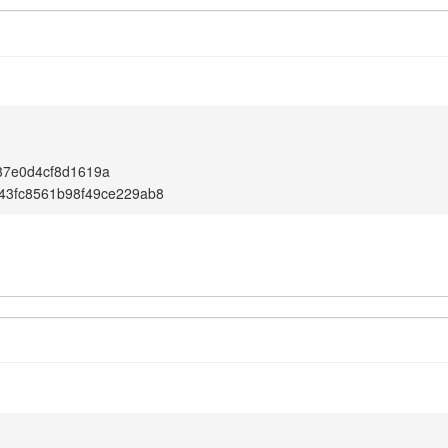
37e0d4cf8d1619a
43fc8561b98f49ce229ab8