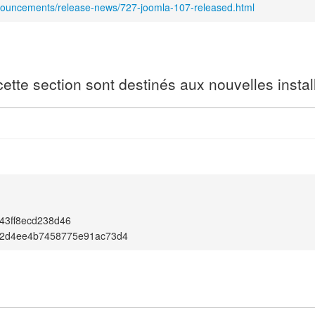
nouncements/release-news/727-joomla-107-released.html
tte section sont destinés aux nouvelles instal
43ff8ecd238d46
2d4ee4b7458775e91ac73d4