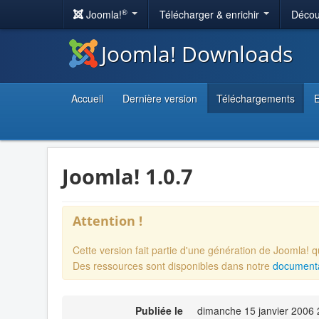
®
Joomla!
Télécharger & enrichir
Décou
Joomla! Downloads
Accueil
Dernière version
Téléchargements
E
Joomla! 1.0.7
Attention !
Cette version fait partie d'une génération de Joomla! 
Des ressources sont disponibles dans notre
documentat
Publiée le
dimanche 15 janvier 2006 