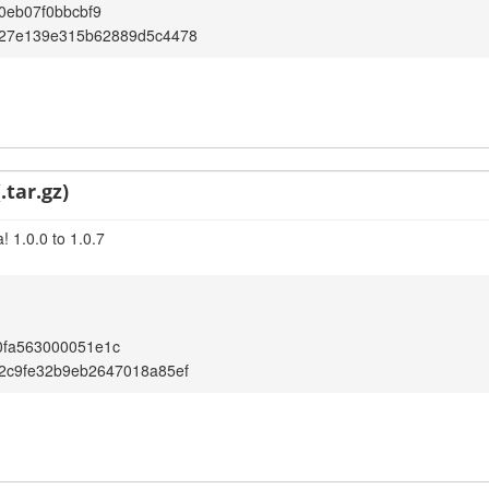
0eb07f0bbcbf9
27e139e315b62889d5c4478
.tar.gz)
 1.0.0 to 1.0.7
0fa563000051e1c
2c9fe32b9eb2647018a85ef