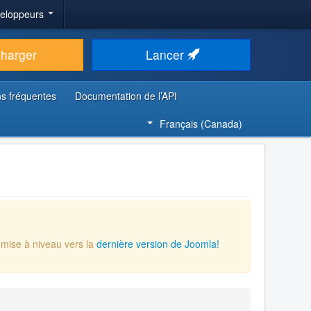
veloppeurs
charger
Lancer
s fréquentes
Documentation de l’API
Français (Canada)
 mise à niveau vers la
dernière version de Joomla!