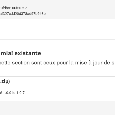
70fdb8106f2079e
af327cdd20d378ad97b946b
omla! existante
te section sont ceux pour la mise à jour de si
.
.zip)
 1.0.0 to 1.0.7