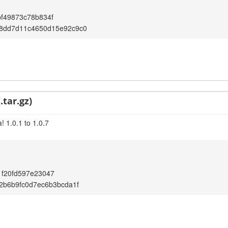
f49873c78b834f
c8dd7d11c4650d15e92c9c0
.tar.gz)
 1.0.1 to 1.0.7
1f20fd597e23047
02b6b9fc0d7ec6b3bcda1f