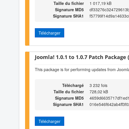
Taille du fichier
1 017,19 kB
Signature MD5
df33276c324729613b
Signature SHA1
f57799f14d9a14633
Télécharger
Joomla! 1.0.1 to 1.0.7 Patch Package (
This package is for performing updates from Joomla!
Téléchargé
3 232 fois
Taille du fichier
728,02 kB
Signature MD5
4659d6635717df1ed
Signature SHA1
016e546f642ab4ff3f
Télécharger