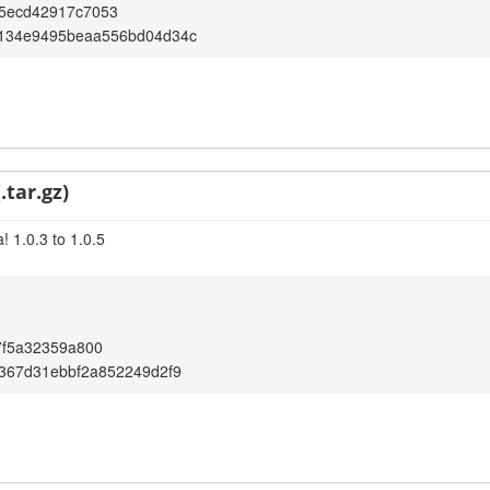
b5ecd42917c7053
134e9495beaa556bd04d34c
.tar.gz)
 1.0.3 to 1.0.5
c7f5a32359a800
367d31ebbf2a852249d2f9