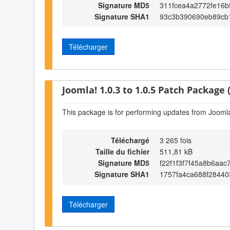
Signature MD5
311fcea4a2772fe16
Signature SHA1
93c3b390690eb89cb
Télécharger
Joomla! 1.0.3 to 1.0.5 Patch Package (
This package is for performing updates from Joomla!
Téléchargé
3 265 fois
Taille du fichier
511,81 kB
Signature MD5
f22f1f3f7f45a8b6aa
Signature SHA1
1757fa4ca688f28440
Télécharger