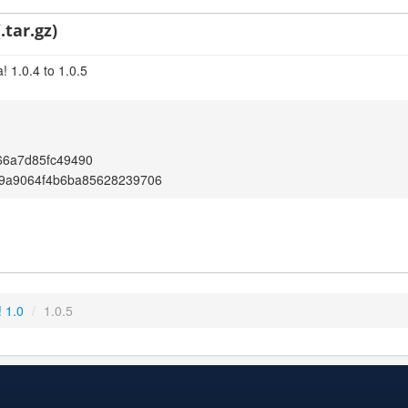
.tar.gz)
 1.0.4 to 1.0.5
66a7d85fc49490
9a9064f4b6ba85628239706
 1.0
/
1.0.5