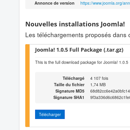
Annonce de version
https://www.joomla.org/an
Nouvelles installations Joomla!
Les téléchargements proposés dans ce
Joomla! 1.0.5 Full Package (.tar.gz)
This is the full download package for Joomla! 1.0.5
Téléchargé
4 107 fois
Taille du fichier
1,74 MB
Signature MD5
68d82cc6e42a0bfc1
Signature SHA1
9f3a336d6c6862c1f
Télécharger