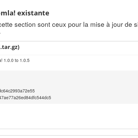
omla! existante
te section sont ceux pour la mise à jour de si
.
.tar.gz)
 1.0.0 to 1.0.5
dc64c2993a72e55
47ae77a26ed84dfc544dc5