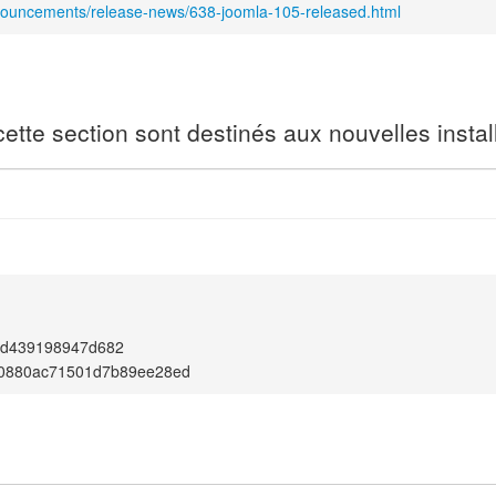
nouncements/release-news/638-joomla-105-released.html
tte section sont destinés aux nouvelles instal
4d439198947d682
e0880ac71501d7b89ee28ed