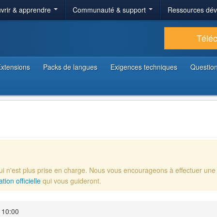
vrir & apprendre
Communauté & support
Ressources dé
Télé
xtensions
Packs de langues
Exigences techniques
Question
qui n'est plus prise en charge. Nous vous encourageons à effectuer une
ion officielle
qui vous guideront.
 10:00