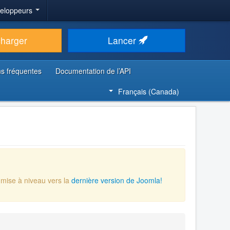
veloppeurs
charger
Lancer
s fréquentes
Documentation de l’API
Français (Canada)
 mise à niveau vers la
dernière version de Joomla!