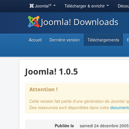
®
Joomla!
Télécharger & enrichir
Décou
Joomla! Downloads
Accueil
Dernière version
Téléchargements
E
Joomla! 1.0.5
Attention !
Cette version fait partie d'une génération de Joomla! 
Des ressources sont disponibles dans notre
documentat
Publiée le
samedi 24 décembre 2005