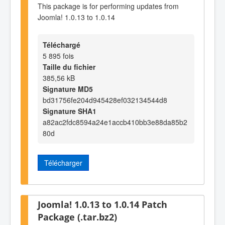
This package is for performing updates from
Joomla! 1.0.13 to 1.0.14
Téléchargé
5 895 fois
Taille du fichier
385,56 kB
Signature MD5
bd31756fe204d945428ef032134544d8
Signature SHA1
a82ac2fdc8594a24e1accb410bb3e88da85b2
80d
Télécharger
Joomla! 1.0.13 to 1.0.14 Patch
Package (.tar.bz2)