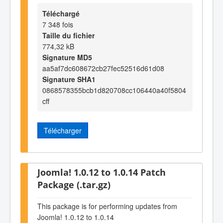
Téléchargé
7 348 fois
Taille du fichier
774,32 kB
Signature MD5
aa5af7dc608672cb27fec52516d61d08
Signature SHA1
0868578355bcb1d820708cc106440a40f5804
cff
Télécharger
Joomla! 1.0.12 to 1.0.14 Patch
Package (.tar.gz)
This package is for performing updates from
Joomla! 1.0.12 to 1.0.14