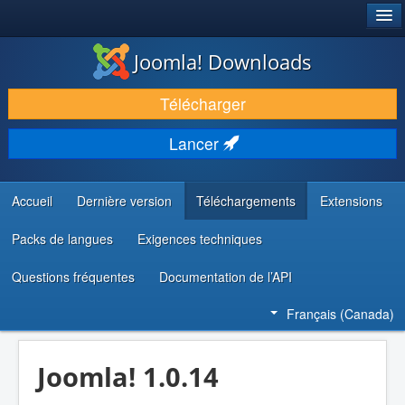
®
JOOMLA!
Joomla! Downloads
TÉLÉCHARGER & ENRICHIR
Télécharger
DÉCOUVRIR & APPRENDRE
Lancer
COMMUNAUTÉ & SUPPORT
RESSOURCES DÉVELOPPEURS
Accueil
Dernière version
Téléchargements
Extensions
Packs de langues
Exigences techniques
Questions fréquentes
Documentation de l’API
Français (Canada)
Joomla! 1.0.14