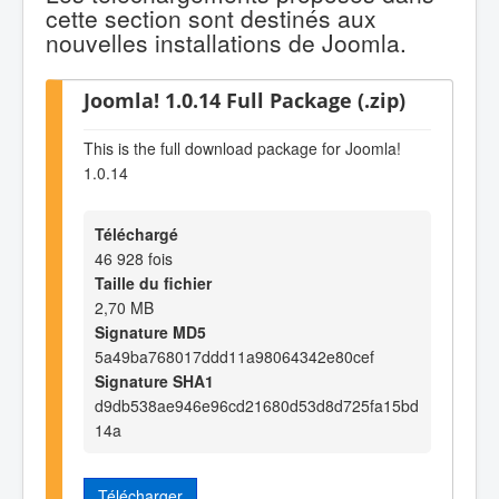
cette section sont destinés aux
nouvelles installations de Joomla.
Joomla! 1.0.14 Full Package (.zip)
This is the full download package for Joomla!
1.0.14
Téléchargé
46 928 fois
Taille du fichier
2,70 MB
Signature MD5
5a49ba768017ddd11a98064342e80cef
Signature SHA1
d9db538ae946e96cd21680d53d8d725fa15bd
14a
Télécharger