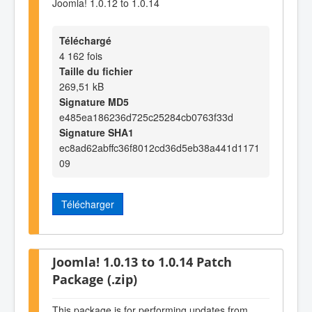
Joomla! 1.0.12 to 1.0.14
Téléchargé
4 162 fois
Taille du fichier
269,51 kB
Signature MD5
e485ea186236d725c25284cb0763f33d
Signature SHA1
ec8ad62abffc36f8012cd36d5eb38a441d1171
09
Télécharger
Joomla! 1.0.13 to 1.0.14 Patch
Package (.zip)
This package is for performing updates from