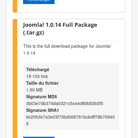
Joomla! 1.0.14 Full Package
(.tar.gz)
This is the full download package for Joomla!
1.0.14
Téléchargé
19 103 fois
Taille du fichier
1,90 MB
Signature MD5
3b03e7db374da0321c5ce4d80b53b3f5
Signature SHA1
6c20fcfe7a3e03f73bd068761bcbdff78b70940
5