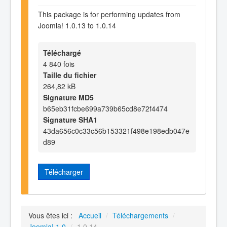
This package is for performing updates from
Joomla! 1.0.13 to 1.0.14
Téléchargé
4 840 fois
Taille du fichier
264,82 kB
Signature MD5
b65eb31fcbe699a739b65cd8e72f4474
Signature SHA1
43da656c0c33c56b153321f498e198edb047e
d89
Télécharger
Vous êtes ici :
Accueil
/
Téléchargements
/
Joomla! 1.0
/
1.0.14