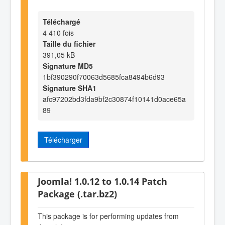
Téléchargé
4 410 fois
Taille du fichier
391,05 kB
Signature MD5
1bf390290f70063d5685fca8494b6d93
Signature SHA1
afc97202bd3fda9bf2c30874f10141d0ace65a
89
Télécharger
Joomla! 1.0.12 to 1.0.14 Patch
Package (.tar.bz2)
This package is for performing updates from