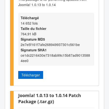
Joomla! 1.0.13 to 1.0.14
Téléchargé
14 652 fois
Taille du fichier
764,91 kB
Signature MD5
2e7e5f161f7afe268949937301c561be
Signature SHA1
ce1dc2216430e7318ab99c15b87ad9013588
4ee0
Télécharger
Joomla! 1.0.13 to 1.0.14 Patch
Package (.tar.gz)