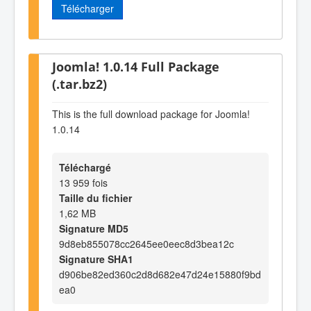
Télécharger
Joomla! 1.0.14 Full Package
(.tar.bz2)
This is the full download package for Joomla!
1.0.14
Téléchargé
13 959 fois
Taille du fichier
1,62 MB
Signature MD5
9d8eb855078cc2645ee0eec8d3bea12c
Signature SHA1
d906be82ed360c2d8d682e47d24e15880f9bd
ea0