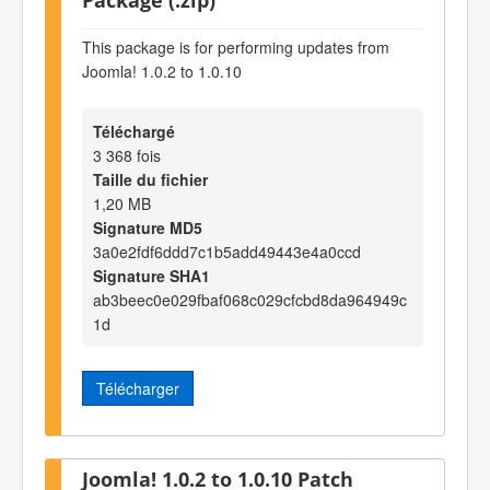
This package is for performing updates from
Joomla! 1.0.2 to 1.0.10
Téléchargé
3 368 fois
Taille du fichier
1,20 MB
Signature MD5
3a0e2fdf6ddd7c1b5add49443e4a0ccd
Signature SHA1
ab3beec0e029fbaf068c029cfcbd8da964949c
1d
Télécharger
Joomla! 1.0.2 to 1.0.10 Patch