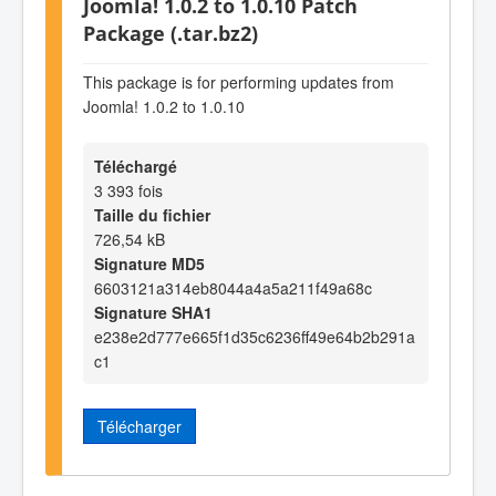
Joomla! 1.0.2 to 1.0.10 Patch
Package (.tar.bz2)
This package is for performing updates from
Joomla! 1.0.2 to 1.0.10
Téléchargé
3 393 fois
Taille du fichier
726,54 kB
Signature MD5
6603121a314eb8044a4a5a211f49a68c
Signature SHA1
e238e2d777e665f1d35c6236ff49e64b2b291a
c1
Télécharger