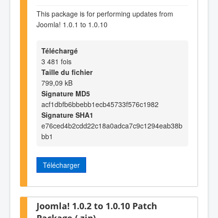
This package is for performing updates from
Joomla! 1.0.1 to 1.0.10
Téléchargé
3 481 fois
Taille du fichier
799,09 kB
Signature MD5
acf1dbfb6bbebb1ecb45733f576c1982
Signature SHA1
e76ced4b2cdd22c18a0adca7c9c1294eab38b
bb1
Télécharger
Joomla! 1.0.2 to 1.0.10 Patch
Package (.zip)