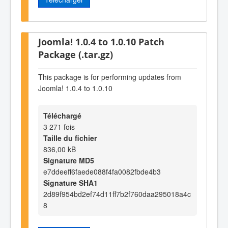
Joomla! 1.0.4 to 1.0.10 Patch
Package (.tar.gz)
This package is for performing updates from
Joomla! 1.0.4 to 1.0.10
Téléchargé
3 271 fois
Taille du fichier
836,00 kB
Signature MD5
e7ddeeff6faede088f4fa0082fbde4b3
Signature SHA1
2d89f954bd2ef74d11ff7b2f760daa295018a4c
8