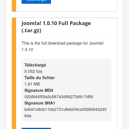
Joomla! 1.0.10 Full Package
(.tar.gz)
This is the full download package for Joomla!
1.0.10
Téléchargé
5 052 fois
Taille du fichier
1,91 MB
Signature MD5
0226bf4f05a3c58743d56273d917dfbf
Signature SHA1
b4061e8cb11bb2731c8eb0f4ca3f286843245
bda