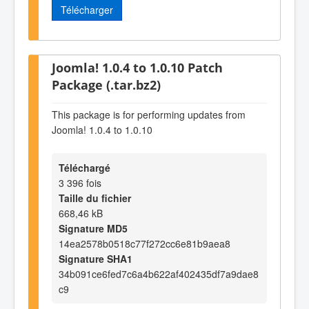
Télécharger
Joomla! 1.0.4 to 1.0.10 Patch
Package (.tar.bz2)
This package is for performing updates from
Joomla! 1.0.4 to 1.0.10
Téléchargé
3 396 fois
Taille du fichier
668,46 kB
Signature MD5
14ea2578b0518c77f272cc6e81b9aea8
Signature SHA1
34b091ce6fed7c6a4b622af402435df7a9dae8
c9