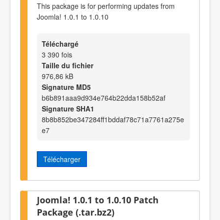
This package is for performing updates from
Joomla! 1.0.1 to 1.0.10
Téléchargé
3 390 fois
Taille du fichier
976,86 kB
Signature MD5
b6b891aaa9d934e764b22dda158b52af
Signature SHA1
8b8b852be347284ff1bddaf78c71a7761a275e
e7
Télécharger
Joomla! 1.0.1 to 1.0.10 Patch
Package (.tar.bz2)