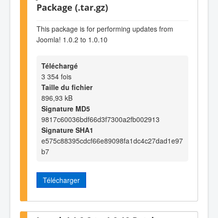
Package (.tar.gz)
This package is for performing updates from
Joomla! 1.0.2 to 1.0.10
Téléchargé
3 354 fois
Taille du fichier
896,93 kB
Signature MD5
9817c60036bdf66d3f7300a2fb002913
Signature SHA1
e575c88395cdcf66e89098fa1dc4c27dad1e97
b7
Télécharger