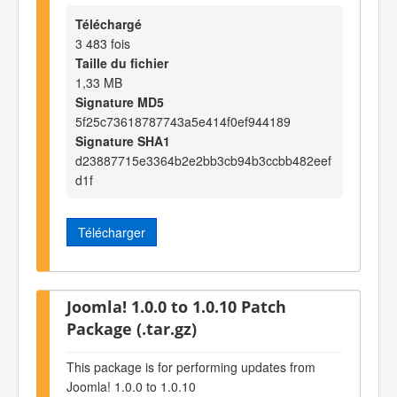
Téléchargé
3 483 fois
Taille du fichier
1,33 MB
Signature MD5
5f25c73618787743a5e414f0ef944189
Signature SHA1
d23887715e3364b2e2bb3cb94b3ccbb482eef
d1f
Télécharger
Joomla! 1.0.0 to 1.0.10 Patch
Package (.tar.gz)
This package is for performing updates from
Joomla! 1.0.0 to 1.0.10