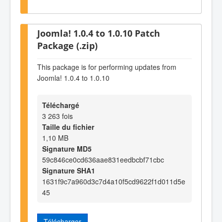
Joomla! 1.0.4 to 1.0.10 Patch
Package (.zip)
This package is for performing updates from
Joomla! 1.0.4 to 1.0.10
Téléchargé
3 263 fois
Taille du fichier
1,10 MB
Signature MD5
59c846ce0cd636aae831eedbcbf71cbc
Signature SHA1
1631f9c7a960d3c7d4a10f5cd9622f1d011d5e
45
Télécharger