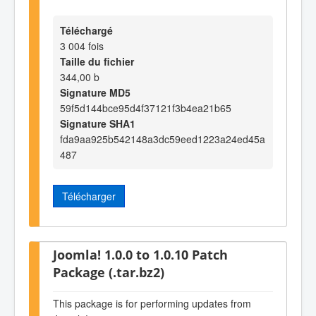
Téléchargé
3 004 fois
Taille du fichier
344,00 b
Signature MD5
59f5d144bce95d4f37121f3b4ea21b65
Signature SHA1
fda9aa925b542148a3dc59eed1223a24ed45a
487
Télécharger
Joomla! 1.0.0 to 1.0.10 Patch
Package (.tar.bz2)
This package is for performing updates from