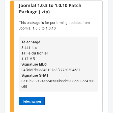
Joomla! 1.0.3 to 1.0.10 Patch
Package (.zip)
This package is for performing updates from
Joomla! 1.0.3 to 1.0.10
Téléchargé
3 441 fois
Taille du fichier
1,17 MB
Signature MD5
24ffaf8f7b0a346127d8f777c9704537
Signature SHA1
0a10b202124acc42920b8ebf2035566ec4700
c69
Télécharger