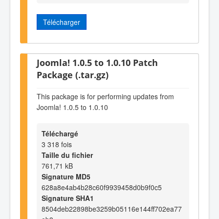
Télécharger
Joomla! 1.0.5 to 1.0.10 Patch
Package (.tar.gz)
This package is for performing updates from
Joomla! 1.0.5 to 1.0.10
Téléchargé
3 318 fois
Taille du fichier
761,71 kB
Signature MD5
628a8e4ab4b28c60f9939458d0b9f0c5
Signature SHA1
8504deb22898be3259b05116e144ff702ea77