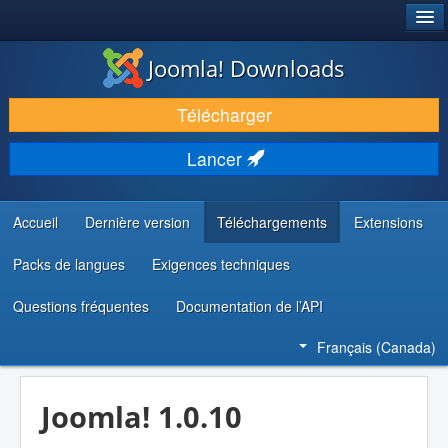
®
JOOMLA!
Joomla! Downloads
TÉLÉCHARGER & ENRICHIR
Télécharger
DÉCOUVRIR & APPRENDRE
Lancer
COMMUNAUTÉ & SUPPORT
RESSOURCES DÉVELOPPEURS
Accueil
Dernière version
Téléchargements
Extensions
Packs de langues
Exigences techniques
Questions fréquentes
Documentation de l’API
Français (Canada)
Joomla! 1.0.10