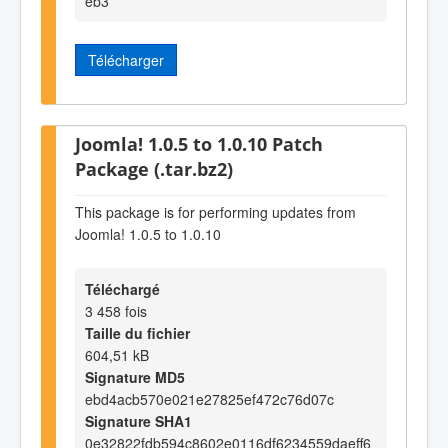
eb3
Télécharger
Joomla! 1.0.5 to 1.0.10 Patch
Package (.tar.bz2)
This package is for performing updates from
Joomla! 1.0.5 to 1.0.10
Téléchargé
3 458 fois
Taille du fichier
604,51 kB
Signature MD5
ebd4acb570e021e27825ef472c76d07c
Signature SHA1
0e32822fdb594c8602e0116df6234559daeff6