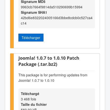
Signature MD5
9963cb7664f9814da510290699b15994
Signature SHA1
42bd6e8322024005166d3bbe8cdcb0c527ca4
c14
Télécharger
Joomla! 1.0.7 to 1.0.10 Patch
Package (.tar.bz2)
This package is for performing updates from
Joomla! 1.0.7 to 1.0.10
Téléchargé
3 468 fois
Taille du fichier
583,92 kB