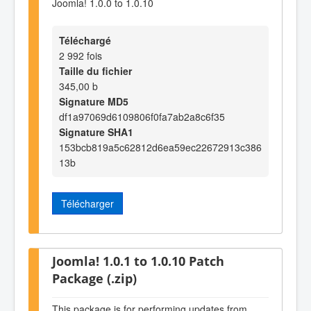
Joomla! 1.0.0 to 1.0.10
Téléchargé
2 992 fois
Taille du fichier
345,00 b
Signature MD5
df1a97069d6109806f0fa7ab2a8c6f35
Signature SHA1
153bcb819a5c62812d6ea59ec22672913c386
13b
Télécharger
Joomla! 1.0.1 to 1.0.10 Patch
Package (.zip)
This package is for performing updates from