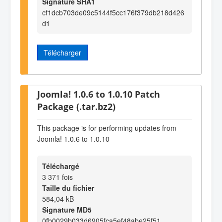
Signature SHA1
cf1dcb703de09c5144f5cc176f379db218d426
d1
Télécharger
Joomla! 1.0.6 to 1.0.10 Patch
Package (.tar.bz2)
This package is for performing updates from
Joomla! 1.0.6 to 1.0.10
Téléchargé
3 371 fois
Taille du fichier
584,04 kB
Signature MD5
0fb0029b033d6905fca5ef48abe25f51