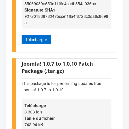
85069039e653c11f6c4cadb354a036bc
Signature SHA1
927201838782475ccef1ffa4f8723c0da6c8098
a
Télécharger
Joomla! 1.0.7 to 1.0.10 Patch
Package (.tar.gz)
This package is for performing updates from
Joomla! 1.0.7 to 1.0.10
Téléchargé
3 303 fois
Taille du fichier
742,94 kB