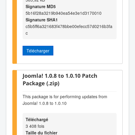
Signature MD5
5b16f28a3219b940ea54e3e1d3170010
Signature SHA1
c5b5ff6a321683f478bbe00efecc57d0216b3fa
c
Télécharger
Joomla! 1.0.8 to 1.0.10 Patch
Package (.zip)
This package is for performing updates from
Joomla! 1.0.8 to 1.0.10
Téléchargé
3 408 fois
Taille du fichier