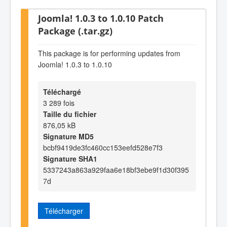
Joomla! 1.0.3 to 1.0.10 Patch
Package (.tar.gz)
This package is for performing updates from
Joomla! 1.0.3 to 1.0.10
Téléchargé
3 289 fois
Taille du fichier
876,05 kB
Signature MD5
bcbf9419de3fc460cc153eefd528e7f3
Signature SHA1
5337243a863a929faa6e18bf3ebe9f1d30f395
7d
Télécharger