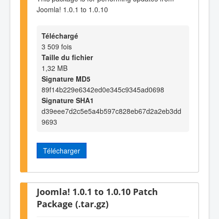
Joomla! 1.0.1 to 1.0.10
Téléchargé
3 509 fois
Taille du fichier
1,32 MB
Signature MD5
89f14b229e6342ed0e345c9345ad0698
Signature SHA1
d39eee7d2c5e5a4b597c828eb67d2a2eb3dd
9693
Télécharger
Joomla! 1.0.1 to 1.0.10 Patch
Package (.tar.gz)