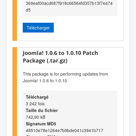
369eaf00acd687f918c66564fd357b13f7ea74
d5
Télécharger
Joomla! 1.0.6 to 1.0.10 Patch
Package (.tar.gz)
This package is for performing updates from
Joomla! 1.0.6 to 1.0.10
Téléchargé
3 242 fois
Taille du fichier
742,90 kB
Signature MD5
48510e78e1264e7b9bde041c3941b717