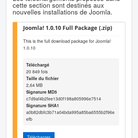
cette section sont destinés aux
nouvelles installations de Joomla.
Joomla! 1.0.10 Full Package (.zip)
This is the full download package for Joomla!
1.0.10
Téléchargé
20 849 fois
Taille du fichier
2,64 MB
Signature MD5
c7d9af4b2fee13d0f198a805996e7514
Signature SHA1
a0b82dbfc3b71a04bda995a85ba6555b2f96e
efb
Télécharger