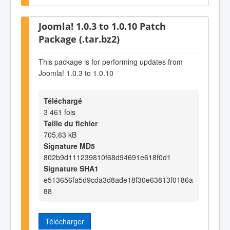
Joomla! 1.0.3 to 1.0.10 Patch
Package (.tar.bz2)
This package is for performing updates from
Joomla! 1.0.3 to 1.0.10
Téléchargé
3 461 fois
Taille du fichier
705,63 kB
Signature MD5
802b9d111239810f68d94691e618f0d1
Signature SHA1
e513656fa5d9cda3d8ade18f30e63813f0186a
88
Télécharger