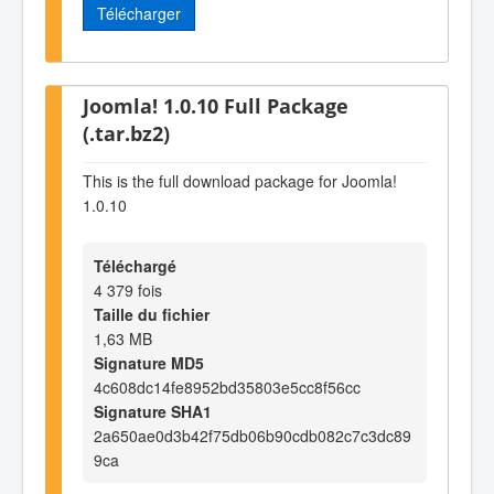
Télécharger
Joomla! 1.0.10 Full Package
(.tar.bz2)
This is the full download package for Joomla!
1.0.10
Téléchargé
4 379 fois
Taille du fichier
1,63 MB
Signature MD5
4c608dc14fe8952bd35803e5cc8f56cc
Signature SHA1
2a650ae0d3b42f75db06b90cdb082c7c3dc89
9ca