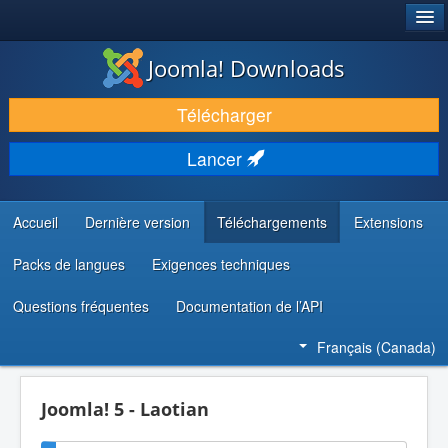
®
JOOMLA!
Joomla! Downloads
TÉLÉCHARGER & ENRICHIR
Télécharger
DÉCOUVRIR & APPRENDRE
Lancer
COMMUNAUTÉ & SUPPORT
RESSOURCES DÉVELOPPEURS
Accueil
Dernière version
Téléchargements
Extensions
Packs de langues
Exigences techniques
Questions fréquentes
Documentation de l’API
Français (Canada)
Joomla! 5 - Laotian