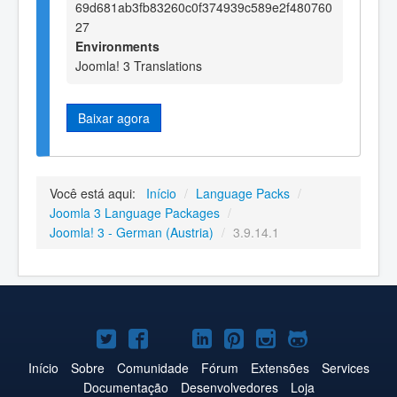
69d681ab3fb83260c0f374939c589e2f480760
27
Environments
Joomla! 3 Translations
Baixar agora
Você está aqui:
Início
/
Language Packs
/
Joomla 3 Language Packages
/
Joomla! 3 - German (Austria)
/
3.9.14.1
Joomla!
Joomla!
Joomla!
Joomla!
Joomla!
Joomla!
Joomla!
no
no
no
no
no
no
no
Início
Sobre
Comunidade
Fórum
Extensões
Services
Documentação
Desenvolvedores
Loja
Twitter
Facebook
YouTube
LinkedIn
Pinterest
Instagram
GitHub