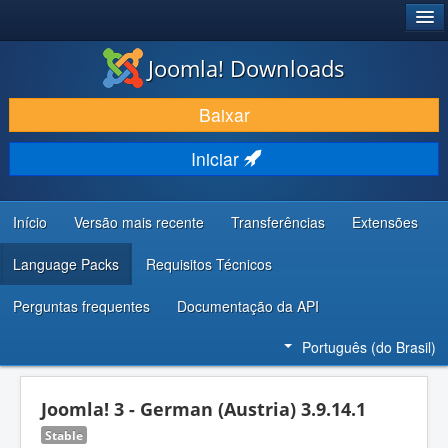
®
JOOMLA!
Joomla! Downloads
BAIXAR E APRIMORAR
Baixar
DESCUBRA & APRENDA
Iniciar
COMUNIDADE & SUPORTE
RECURSOS PARA DESENVOLVEDORES
Início
Versão mais recente
Transferências
Extensões
Language Packs
Requisitos Técnicos
Perguntas frequentes
Documentação da API
Português (do Brasil)
Joomla! 3 - German (Austria) 3.9.14.1
Stable