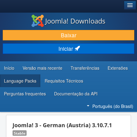
®
JOOMLA!
Joomla! Downloads
BAIXAR E APRIMORAR
Baixar
DESCUBRA & APRENDA
Iniciar
COMUNIDADE & SUPORTE
RECURSOS PARA DESENVOLVEDORES
Início
Versão mais recente
Transferências
Extensões
Language Packs
Requisitos Técnicos
Perguntas frequentes
Documentação da API
Português (do Brasil)
Joomla! 3 - German (Austria) 3.10.7.1
Stable