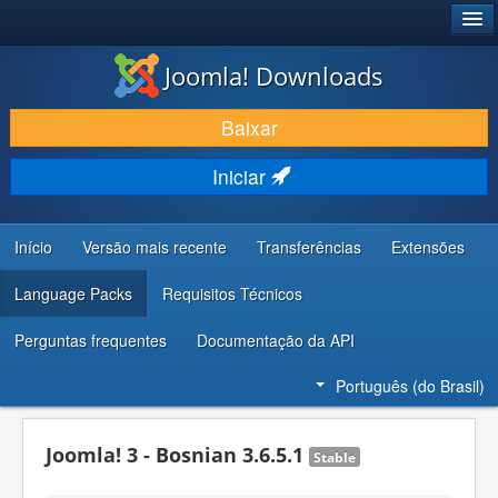
®
JOOMLA!
Joomla! Downloads
BAIXAR E APRIMORAR
Baixar
DESCUBRA & APRENDA
Iniciar
COMUNIDADE & SUPORTE
RECURSOS PARA DESENVOLVEDORES
Início
Versão mais recente
Transferências
Extensões
Language Packs
Requisitos Técnicos
Perguntas frequentes
Documentação da API
Português (do Brasil)
Joomla! 3 - Bosnian 3.6.5.1
Stable