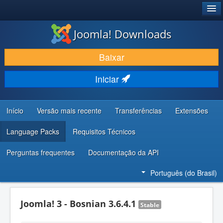
®
JOOMLA!
Joomla! Downloads
BAIXAR E APRIMORAR
Baixar
DESCUBRA & APRENDA
Iniciar
COMUNIDADE & SUPORTE
RECURSOS PARA DESENVOLVEDORES
Início
Versão mais recente
Transferências
Extensões
Language Packs
Requisitos Técnicos
Perguntas frequentes
Documentação da API
Português (do Brasil)
Joomla! 3 - Bosnian 3.6.4.1
Stable