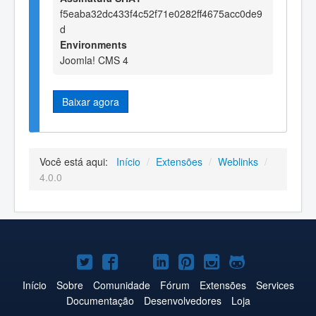
f5eaba32dc433f4c52f71e0282ff4675acc0de9
d
Environments
Joomla! CMS 4
Baixar agora
Você está aqui:
Início
/
Extensões
/
Weblinks
/
4.0.0
Joomla!
Joomla!
Joomla!
Joomla!
Joomla!
Joomla!
Joomla!
no
no
no
no
no
no
no
Início
Sobre
Comunidade
Fórum
Extensões
Services
Documentação
Desenvolvedores
Loja
Twitter
Facebook
YouTube
LinkedIn
Pinterest
Instagram
GitHub