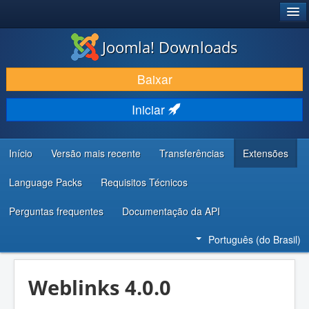
®
JOOMLA!
Joomla! Downloads
BAIXAR E APRIMORAR
Baixar
DESCUBRA & APRENDA
Iniciar
COMUNIDADE & SUPORTE
RECURSOS PARA DESENVOLVEDORES
Início
Versão mais recente
Transferências
Extensões
Language Packs
Requisitos Técnicos
Perguntas frequentes
Documentação da API
Português (do Brasil)
Weblinks 4.0.0