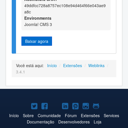
49ddfcc728a8757ec108e94d464f66e043ae9
a8c
Environments
Joomla! CMS 3
Baixar agora
Você está aqui:
Início
/
Extensões
/
Weblinks
/
3.4.1
Joomla!
Joomla!
Joomla!
Joomla!
Joomla!
Joomla!
Joomla!
no
no
no
no
no
no
no
Início
Sobre
Comunidade
Fórum
Extensões
Services
Documentação
Desenvolvedores
Loja
Twitter
Facebook
YouTube
LinkedIn
Pinterest
Instagram
GitHub