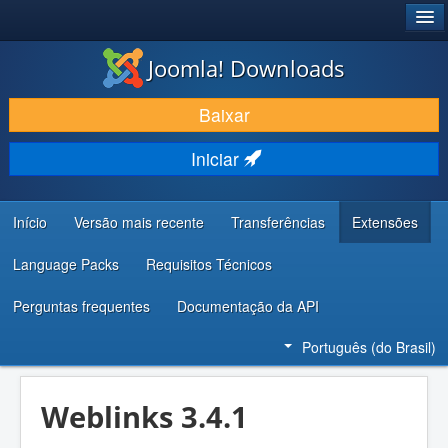
®
JOOMLA!
Joomla! Downloads
BAIXAR E APRIMORAR
Baixar
DESCUBRA & APRENDA
Iniciar
COMUNIDADE & SUPORTE
RECURSOS PARA DESENVOLVEDORES
Início
Versão mais recente
Transferências
Extensões
Language Packs
Requisitos Técnicos
Perguntas frequentes
Documentação da API
Português (do Brasil)
Weblinks 3.4.1