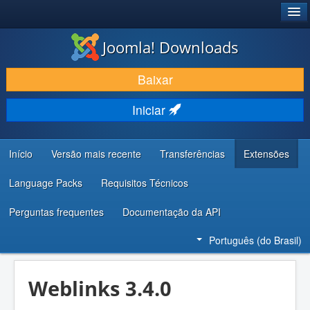
®
JOOMLA!
Joomla! Downloads
BAIXAR E APRIMORAR
Baixar
DESCUBRA & APRENDA
Iniciar
COMUNIDADE & SUPORTE
RECURSOS PARA DESENVOLVEDORES
Início
Versão mais recente
Transferências
Extensões
Language Packs
Requisitos Técnicos
Perguntas frequentes
Documentação da API
Português (do Brasil)
Weblinks 3.4.0