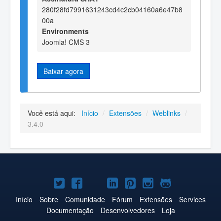
280f28fd7991631243cd4c2cb04160a6e47b8
00a
Environments
Joomla! CMS 3
Baixar agora
Você está aqui:
Início
/
Extensões
/
Weblinks
/
3.4.0
Joomla!
Joomla!
Joomla!
Joomla!
Joomla!
Joomla!
Joomla!
no
no
no
no
no
no
no
Início
Sobre
Comunidade
Fórum
Extensões
Services
Documentação
Desenvolvedores
Loja
Twitter
Facebook
YouTube
LinkedIn
Pinterest
Instagram
GitHub