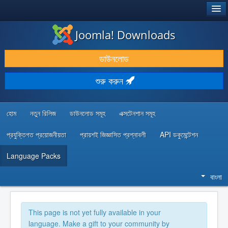
®
JOOMLA!
Joomla! Downloads
ডাউনলোড & প্রসারিত করুন
ডাউনলোড
আবিষ্কার & শিখুন
শুরু করুন
কমিউনিটি & সহায়তা
ডেভেলপার রিসোর্স
হোম
নতুন রিলিজ
ডাউনলোড সমূহ
এক্সটেনশান সমূহ
প্রযুক্তিগত প্রয়োজনীয়তা
প্রায়শই জিজ্ঞাসিত প্রশ্নাবলী
API ডকুমেন্টেশন
Language Packs
বাংলা
This page is not yet fully available in your
language. Make a gift to your community by