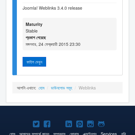
Joomla! Weblinks 3.4.0 release
Maturity
Stable
প্রকাশ পেয়েছে
মঙ্গলবার, 24 ফেব্রুয়ারী 2015 23:30
ফাইল দেখুন
আপনি এখানে:
হোম
/
ডাউনলোড সমূহ
/
Weblinks
টুইটার
ফেসবুক
জুমলা
লিঙ্কড্‌ইনে
পিনটারেস্ট
ইন্সটাগ্রাম
গিটহাব
এ
এ
!
জুমলা!
এ
এ
এ
হোম
আমাদের সম্পর্কে জানুন
সম্প্রদায়
ফোরাম
এক্সটেনশন
Services
নথি