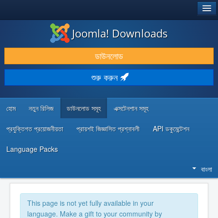
®
JOOMLA!
Joomla! Downloads
ডাউনলোড & প্রসারিত করুন
ডাউনলোড
আবিষ্কার & শিখুন
শুরু করুন
কমিউনিটি & সহায়তা
ডেভেলপার রিসোর্স
হোম
নতুন রিলিজ
ডাউনলোড সমূহ
এক্সটেনশান সমূহ
প্রযুক্তিগত প্রয়োজনীয়তা
প্রায়শই জিজ্ঞাসিত প্রশ্নাবলী
API ডকুমেন্টেশন
Language Packs
বাংলা
This page is not yet fully available in your
language. Make a gift to your community by