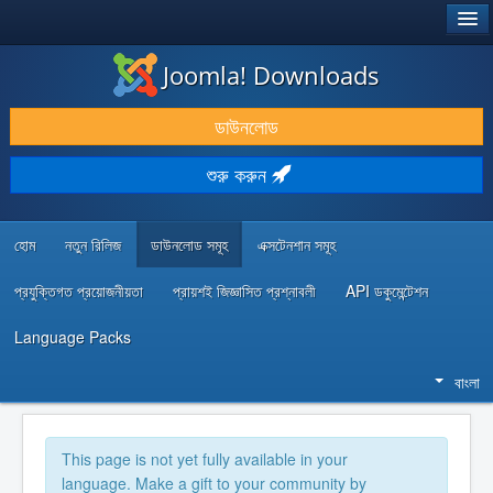
®
JOOMLA!
Joomla! Downloads
ডাউনলোড & প্রসারিত করুন
ডাউনলোড
আবিষ্কার & শিখুন
শুরু করুন
কমিউনিটি & সহায়তা
ডেভেলপার রিসোর্স
হোম
নতুন রিলিজ
ডাউনলোড সমূহ
এক্সটেনশান সমূহ
প্রযুক্তিগত প্রয়োজনীয়তা
প্রায়শই জিজ্ঞাসিত প্রশ্নাবলী
API ডকুমেন্টেশন
Language Packs
বাংলা
This page is not yet fully available in your
language. Make a gift to your community by