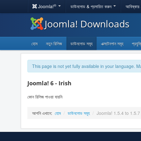
®
Joomla!
ডাউনলোড & প্রসারিত করুন
আবিষ্কার
Joomla! Downloads
হোম
নতুন রিলিজ
ডাউনলোড সমূহ
এক্সটেনশান সমূহ
প্রযুক
This page is not yet fully available in your language. M
Joomla! 6 - Irish
কোন রিলিজ পাওয়া যায়নি
আপনি এখানে:
হোম
/
ডাউনলোড সমূহ
/
Joomla! 1.5.4 to 1.5.7