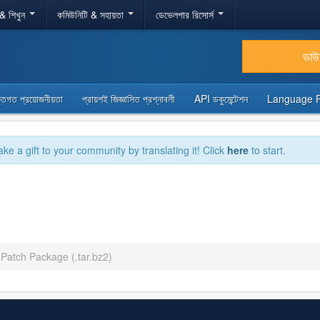
 & শিখুন
কমিউনিটি & সহায়তা
ডেভেলপার রিসোর্স
ডা
্তিগত প্রয়োজনীয়তা
প্রায়শই জিজ্ঞাসিত প্রশ্নাবলী
API ডকুমেন্টেশন
Language 
ake a gift to your community by translating it! Click
here
to start.
 Patch Package (.tar.bz2)