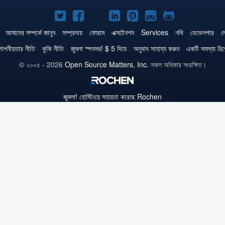
টুইটার
ফেসবুক
জুমলা
লিঙ্কড্‌ইনে
পিনটারেস্ট
ইন্সটাগ্রাম
গিটহাব
এ
এ
!
জুমলা!
এ
এ
এ
আমাদের সম্পর্কে জানুন
সম্প্রদায়
ফোরাম
এক্সটেনশন
Services
নথি
ডেভেলপার
দ
জুমলা!
জুমলা!
ইউটিউবে
জুমলা!
জুমলা!
জুমলা!
োপনীয়তার নীতি
কুকি নীতি
জুমলা স্পনসর! $ 5 দিয়ে
অনুবাদ সাহায্য করুন
একটি সমস্যা রিপো
© ২০০৫ - 2026
Open Source Matters, Inc.
সকল অধিকার সংরক্ষিত।
জুমলা!
হোস্টিংয়ে সহায়তা করেছে Rochen