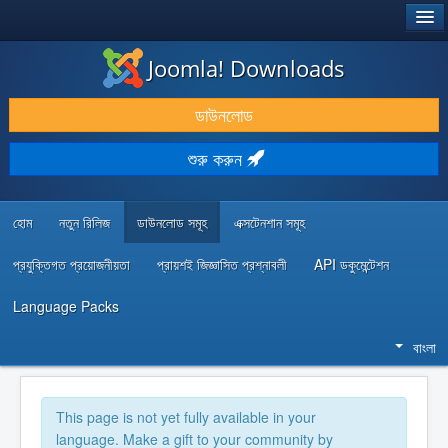
®
JOOMLA!
Joomla! Downloads
ডাউনলোড & প্রসারিত করুন
ডাউনলোড
আবিষ্কার & শিখুন
শুরু করুন
কমিউনিটি & সহায়তা
ডেভেলপার রিসোর্স
হোম
নতুন রিলিজ
ডাউনলোড সমূহ
এক্সটেনশান সমূহ
প্রযুক্তিগত প্রয়োজনীয়তা
প্রায়শই জিজ্ঞাসিত প্রশ্নাবলী
API ডকুমেন্টেশন
Language Packs
বাংলা
This page is not yet fully available in your
language. Make a gift to your community by