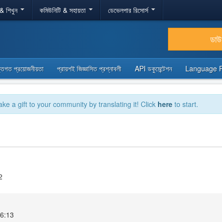
 & শিখুন
কমিউনিটি & সহায়তা
ডেভেলপার রিসোর্স
ডা
্তিগত প্রয়োজনীয়তা
প্রায়শই জিজ্ঞাসিত প্রশ্নাবলী
API ডকুমেন্টেশন
Language 
ake a gift to your community by translating it! Click
here
to start.
2
16:13