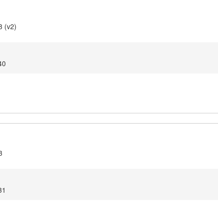
3 (v2)
:40
3
:31