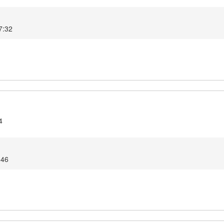
07:32
4
9:46