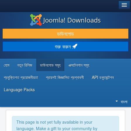
®
JOOMLA!
Joomla! Downloads
ডাউনলোড & প্রসারিত করুন
ডাউনলোড
আবিষ্কার & শিখুন
শুরু করুন
কমিউনিটি & সহায়তা
ডেভেলপার রিসোর্স
হোম
নতুন রিলিজ
ডাউনলোড সমূহ
এক্সটেনশান সমূহ
প্রযুক্তিগত প্রয়োজনীয়তা
প্রায়শই জিজ্ঞাসিত প্রশ্নাবলী
API ডকুমেন্টেশন
Language Packs
বাংলা
This page is not yet fully available in your
language. Make a gift to your community by