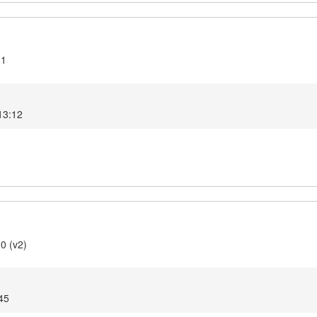
.1
 13:12
0 (v2)
:45