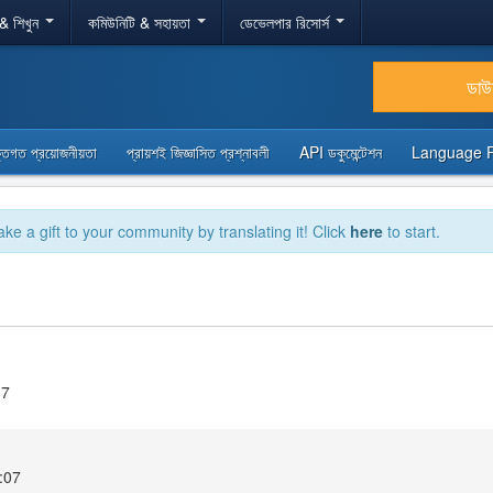
 & শিখুন
কমিউনিটি & সহায়তা
ডেভেলপার রিসোর্স
ডা
্তিগত প্রয়োজনীয়তা
প্রায়শই জিজ্ঞাসিত প্রশ্নাবলী
API ডকুমেন্টেশন
Language 
ake a gift to your community by translating it! Click
here
to start.
.7
0:07