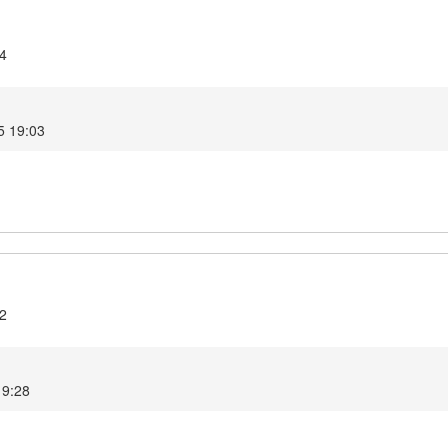
.4
025 19:03
.2
 19:28