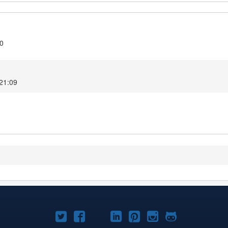
.0
 21:09
টুইটার
ফেসবুক
জুমলা
লিঙ্কড্‌ইনে
পিনটারেস্ট
ইন্সটাগ্রাম
গিটহাব