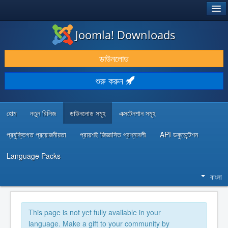
®
JOOMLA!
Joomla! Downloads
ডাউনলোড & প্রসারিত করুন
ডাউনলোড
আবিষ্কার & শিখুন
শুরু করুন
কমিউনিটি & সহায়তা
ডেভেলপার রিসোর্স
হোম
নতুন রিলিজ
ডাউনলোড সমূহ
এক্সটেনশান সমূহ
প্রযুক্তিগত প্রয়োজনীয়তা
প্রায়শই জিজ্ঞাসিত প্রশ্নাবলী
API ডকুমেন্টেশন
Language Packs
বাংলা
This page is not yet fully available in your
language. Make a gift to your community by