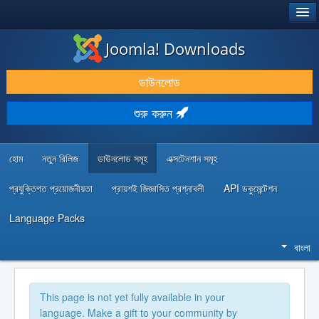
®
JOOMLA!
Joomla! Downloads
ডাউনলোড & প্রসারিত করুন
ডাউনলোড
আবিষ্কার & শিখুন
শুরু করুন
কমিউনিটি & সহায়তা
ডেভেলপার রিসোর্স
হোম
নতুন রিলিজ
ডাউনলোড সমূহ
এক্সটেনশান সমূহ
প্রযুক্তিগত প্রয়োজনীয়তা
প্রায়শই জিজ্ঞাসিত প্রশ্নাবলী
API ডকুমেন্টেশন
Language Packs
বাংলা
This page is not yet fully available in your
language. Make a gift to your community by