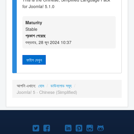
for Joomla! 5.1.0
Maturity
Stable
প্রকাশ পেয়েছে
শুক্রবার, 28 জুন 2024 10:37
ফাইল দেখুন
আপনি এখানে:
হোম
/
ডাউনলোড সমূহ
/
Joomla! 5 - Chinese (Simplified)
টুইটার
ফেসবুক
জুমলা
লিঙ্কড্‌ইনে
পিনটারেস্ট
ইন্সটাগ্রাম
গিটহাব