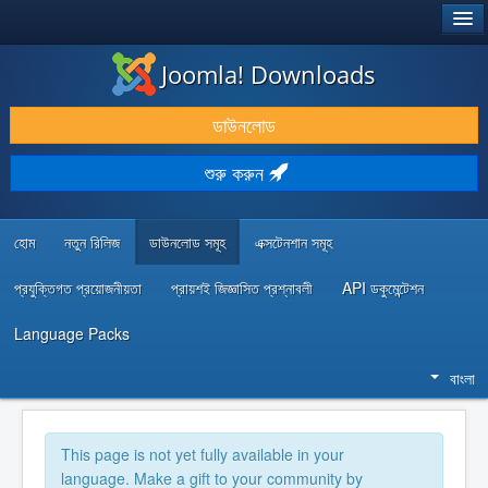
®
JOOMLA!
Joomla! Downloads
ডাউনলোড & প্রসারিত করুন
ডাউনলোড
আবিষ্কার & শিখুন
শুরু করুন
কমিউনিটি & সহায়তা
ডেভেলপার রিসোর্স
হোম
নতুন রিলিজ
ডাউনলোড সমূহ
এক্সটেনশান সমূহ
প্রযুক্তিগত প্রয়োজনীয়তা
প্রায়শই জিজ্ঞাসিত প্রশ্নাবলী
API ডকুমেন্টেশন
Language Packs
বাংলা
This page is not yet fully available in your
language. Make a gift to your community by