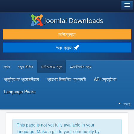
®
JOOMLA!
Joomla! Downloads
ডাউনলোড & প্রসারিত করুন
ডাউনলোড
আবিষ্কার & শিখুন
শুরু করুন
কমিউনিটি & সহায়তা
ডেভেলপার রিসোর্স
হোম
নতুন রিলিজ
ডাউনলোড সমূহ
এক্সটেনশান সমূহ
প্রযুক্তিগত প্রয়োজনীয়তা
প্রায়শই জিজ্ঞাসিত প্রশ্নাবলী
API ডকুমেন্টেশন
Language Packs
বাংলা
This page is not yet fully available in your
language. Make a gift to your community by