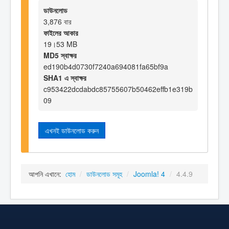
ডাউনলোড
3,876 বার
ফাইলের আকার
19।53 MB
MD5 স্বাক্ষর
ed190b4d0730f7240a694081fa65bf9a
SHA1 এ স্বাক্ষর
c953422dcdabdc85755607b50462effb1e319b
09
এখনই ডাউনলোড করুন
আপনি এখানে:
হোম
/
ডাউনলোড সমূহ
/
Joomla! 4
/
4.4.9