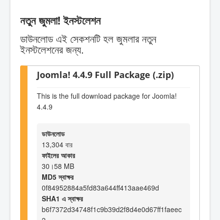
নতুন জুমলা! ইনস্টলেশন
ডাউনলোড এই সেকশনটি হল জুমলার নতুন
ইনস্টলেশনের জন্য.
Joomla! 4.4.9 Full Package (.zip)
This is the full download package for Joomla!
4.4.9
ডাউনলোড
13,304 বার
ফাইলের আকার
30।58 MB
MD5 স্বাক্ষর
0f84952884a5fd83a644ff413aae469d
SHA1 এ স্বাক্ষর
b6f7372d34748f1c9b39d2f8d4e0d67ff1faeec
2