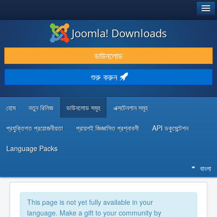
®
JOOMLA!
Joomla! Downloads
ডাউনলোড & প্রসারিত করুন
ডাউনলোড
আবিষ্কার & শিখুন
শুরু করুন
কমিউনিটি & সহায়তা
ডেভেলপার রিসোর্স
হোম
নতুন রিলিজ
ডাউনলোড সমূহ
এক্সটেনশান সমূহ
প্রযুক্তিগত প্রয়োজনীয়তা
প্রায়শই জিজ্ঞাসিত প্রশ্নাবলী
API ডকুমেন্টেশন
Language Packs
বাংলা
This page is not yet fully available in your
language. Make a gift to your community by