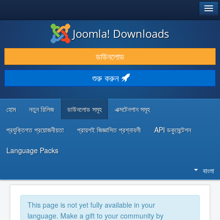
®
JOOMLA!
Joomla! Downloads
ডাউনলোড & প্রসারিত করুন
ডাউনলোড
আবিষ্কার & শিখুন
শুরু করুন
কমিউনিটি & সহায়তা
ডেভেলপার রিসোর্স
হোম
নতুন রিলিজ
ডাউনলোড সমূহ
এক্সটেনশান সমূহ
প্রযুক্তিগত প্রয়োজনীয়তা
প্রায়শই জিজ্ঞাসিত প্রশ্নাবলী
API ডকুমেন্টেশন
Language Packs
বাংলা
This page is not yet fully available in your
language. Make a gift to your community by