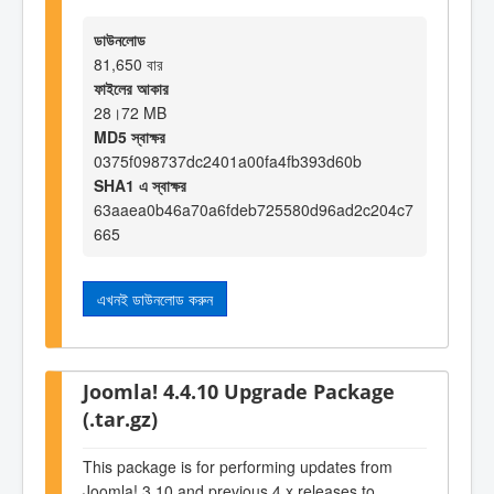
ডাউনলোড
81,650 বার
ফাইলের আকার
28।72 MB
MD5 স্বাক্ষর
0375f098737dc2401a00fa4fb393d60b
SHA1 এ স্বাক্ষর
63aaea0b46a70a6fdeb725580d96ad2c204c7
665
এখনই ডাউনলোড করুন
Joomla! 4.4.10 Upgrade Package
(.tar.gz)
This package is for performing updates from
Joomla! 3.10 and previous 4.x releases to