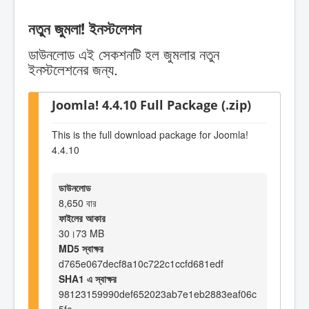
নতুন জুমলা! ইনস্টলেশন
ডাউনলোড এই সেকশনটি হল জুমলার নতুন
ইনস্টলেশনের জন্য.
Joomla! 4.4.10 Full Package (.zip)
This is the full download package for Joomla!
4.4.10
ডাউনলোড
8,650 বার
ফাইলের আকার
30।73 MB
MD5 স্বাক্ষর
d765e067decf8a10c722c1ccfd681edf
SHA1 এ স্বাক্ষর
98123159990def652023ab7e1eb2883eaf06c
5fe