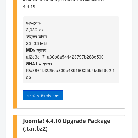
4.4.10.
ডাউনলোড
3,986 বার
ফাইলের আকার
23।33 MB
MD5 স্বাক্ষর
af2e3e171a36b8a544423797b288e500
SHA1 এ স্বাক্ষর
f9b3861bf225ea830a4891f6825b4bd559e2f1
db
এখনই ডাউনলোড করুন
Joomla! 4.4.10 Upgrade Package
(.tar.bz2)