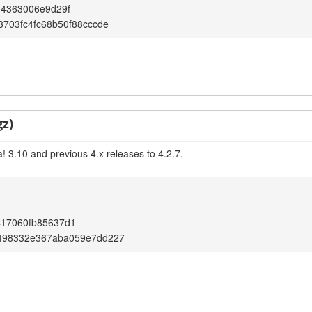
14363006e9d29f
3703fc4fc68b50f88cccde
gz)
! 3.10 and previous 4.x releases to 4.2.7.
417060fb85637d1
498332e367aba059e7dd227