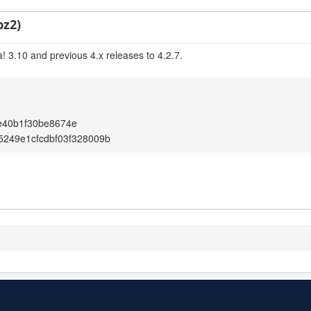
bz2)
! 3.10 and previous 4.x releases to 4.2.7.
e40b1f30be8674e
5249e1cfcdbf03f328009b