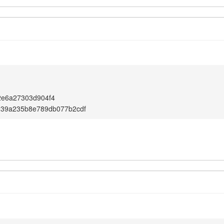
2e6a27303d904f4
239a235b8e789db077b2cdf