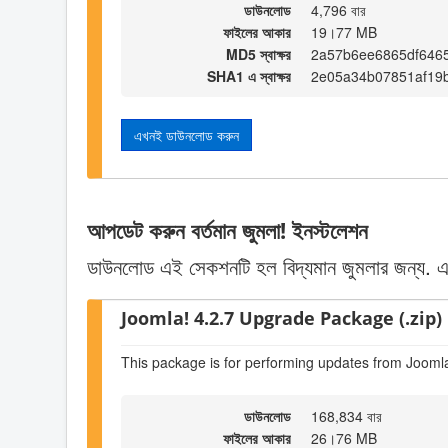
ডাউনলোড
4,796 বার
ফাইলের আকার
19।77 MB
MD5 স্বাক্ষর
2a57b6ee6865df6465
SHA1 এ স্বাক্ষর
2e05a34b07851af19
এখনই ডাউনলোড করুন
আপডেট করুন বর্তমান জুমলা! ইনস্টলেশন
ডাউনলোড এই সেকশনটি হল বিদ্যমান জুমলার জন্য. একটি
Joomla! 4.2.7 Upgrade Package (.zip)
This package is for performing updates from Joomla
ডাউনলোড
168,834 বার
ফাইলের আকার
26।76 MB