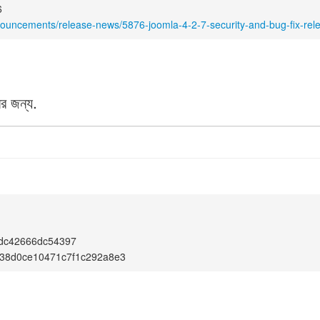
6
nouncements/release-news/5876-joomla-4-2-7-security-and-bug-fix-rel
র জন্য.
cdc42666dc54397
38d0ce10471c7f1c292a8e3