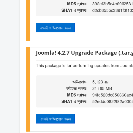
MD5 স্বাক্ষর
392ef3b5c4e69ff253
SHA1 এ স্বাক্ষর
d2cb355bc3391f3f13
এখনই ডাউনলোড করুন
Joomla! 4.2.7 Upgrade Package (.tar.
This package is for performing updates from Joomla
ডাউনলোড
5,123 বার
ফাইলের আকার
21।65 MB
MD5 স্বাক্ষর
94fe520dc856666ac
SHA1 এ স্বাক্ষর
52eddd0822f82a030
এখনই ডাউনলোড করুন