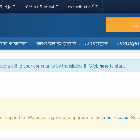
 & শিখুন
কমিউনিটি & সহায়তা
ডেভেলপার রিসোর্স
ডা
্তিগত প্রয়োজনীয়তা
প্রায়শই জিজ্ঞাসিত প্রশ্নাবলী
API ডকুমেন্টেশন
Language 
ake a gift to your community by translating it! Click
here
to start.
onger supported. We encourage you to upgrade to the
latest release
. Res