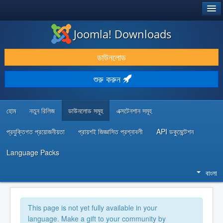
®
JOOMLA!
Joomla! Downloads
ডাউনলোড & প্রসারিত করুন
ডাউনলোড
আবিষ্কার & শিখুন
শুরু করুন
কমিউনিটি & সহায়তা
ডেভেলপার রিসোর্স
হোম
নতুন রিলিজ
ডাউনলোড সমূহ
এক্সটেনশান সমূহ
প্রযুক্তিগত প্রয়োজনীয়তা
প্রায়শই জিজ্ঞাসিত প্রশ্নাবলী
API ডকুমেন্টেশন
Language Packs
বাংলা
This page is not yet fully available in your
language. Make a gift to your community by