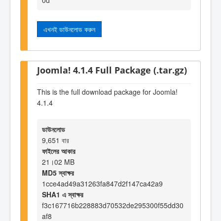
এখনই ডাউনলোড করুন
Joomla! 4.1.4 Full Package (.tar.gz)
This is the full download package for Joomla!
4.1.4
ডাউনলোড
9,651 বার
ফাইলের আকার
21।02 MB
MD5 স্বাক্ষর
1cce4ad49a31263fa847d2f147ca42a9
SHA1 এ স্বাক্ষর
f3c167716b228883d70532de295300f55dd30
af8