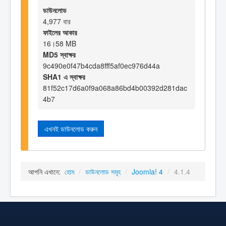
ডাউনলোড
4,977 বার
ফাইলের আকার
16।58 MB
MD5 স্বাক্ষর
9c490e0f47b4cda8fff5af0ec976d44a
SHA1 এ স্বাক্ষর
81f52c17d6a0f9a068a86bd4b00392d281dac
4b7
এখনই ডাউনলোড করুন
আপনি এখানে:
হোম
/
ডাউনলোড সমূহ
/
Joomla! 4
/
4.1.4