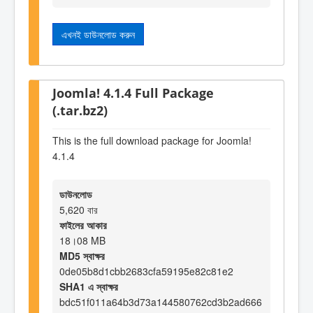
এখনই ডাউনলোড করুন
Joomla! 4.1.4 Full Package
(.tar.bz2)
This is the full download package for Joomla!
4.1.4
ডাউনলোড
5,620 বার
ফাইলের আকার
18।08 MB
MD5 স্বাক্ষর
0de05b8d1cbb2683cfa59195e82c81e2
SHA1 এ স্বাক্ষর
bdc51f011a64b3d73a144580762cd3b2ad666