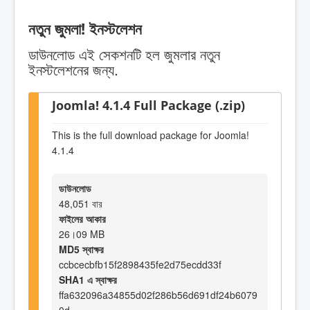
নতুন জুমলা! ইনস্টলেশন
ডাউনলোড এই সেকশনটি হল জুমলার নতুন
ইনস্টলেশনের জন্য.
Joomla! 4.1.4 Full Package (.zip)
This is the full download package for Joomla!
4.1.4
ডাউনলোড
48,051 বার
ফাইলের আকার
26।09 MB
MD5 স্বাক্ষর
ccbcecbfb15f2898435fe2d75ecdd33f
SHA1 এ স্বাক্ষর
ffa632096a34855d02f286b56d691df24b6079
0d