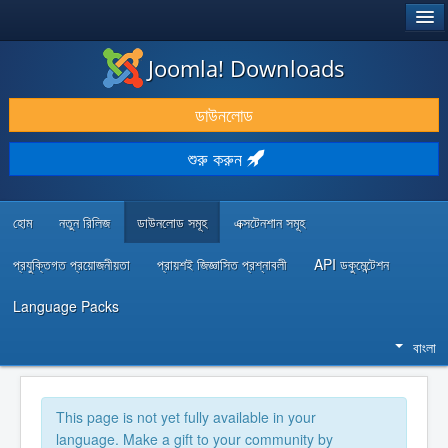
®
JOOMLA!
Joomla! Downloads
ডাউনলোড & প্রসারিত করুন
ডাউনলোড
আবিষ্কার & শিখুন
শুরু করুন
কমিউনিটি & সহায়তা
ডেভেলপার রিসোর্স
হোম
নতুন রিলিজ
ডাউনলোড সমূহ
এক্সটেনশান সমূহ
প্রযুক্তিগত প্রয়োজনীয়তা
প্রায়শই জিজ্ঞাসিত প্রশ্নাবলী
API ডকুমেন্টেশন
Language Packs
বাংলা
This page is not yet fully available in your
language. Make a gift to your community by