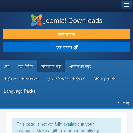
®
JOOMLA!
Joomla! Downloads
ডাউনলোড & প্রসারিত করুন
ডাউনলোড
আবিষ্কার & শিখুন
শুরু করুন
কমিউনিটি & সহায়তা
ডেভেলপার রিসোর্স
হোম
নতুন রিলিজ
ডাউনলোড সমূহ
এক্সটেনশান সমূহ
প্রযুক্তিগত প্রয়োজনীয়তা
প্রায়শই জিজ্ঞাসিত প্রশ্নাবলী
API ডকুমেন্টেশন
Language Packs
বাংলা
This page is not yet fully available in your
language. Make a gift to your community by