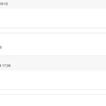
 19:12
.3
024 17:06