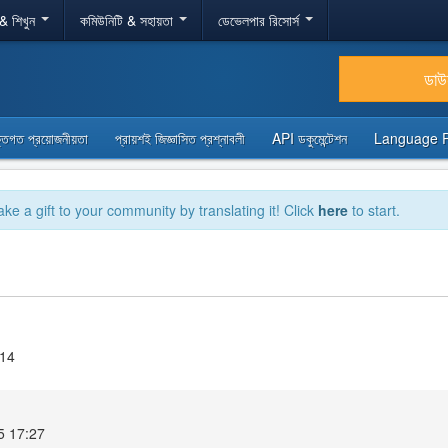
 & শিখুন
কমিউনিটি & সহায়তা
ডেভেলপার রিসোর্স
ডা
্তিগত প্রয়োজনীয়তা
প্রায়শই জিজ্ঞাসিত প্রশ্নাবলী
API ডকুমেন্টেশন
Language 
ake a gift to your community by translating it! Click
here
to start.
.14
025 17:27