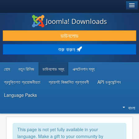
®
JOOMLA!
Joomla! Downloads
ডাউনলোড & প্রসারিত করুন
ডাউনলোড
আবিষ্কার & শিখুন
শুরু করুন
কমিউনিটি & সহায়তা
ডেভেলপার রিসোর্স
হোম
নতুন রিলিজ
ডাউনলোড সমূহ
এক্সটেনশান সমূহ
প্রযুক্তিগত প্রয়োজনীয়তা
প্রায়শই জিজ্ঞাসিত প্রশ্নাবলী
API ডকুমেন্টেশন
Language Packs
বাংলা
This page is not yet fully available in your
language. Make a gift to your community by