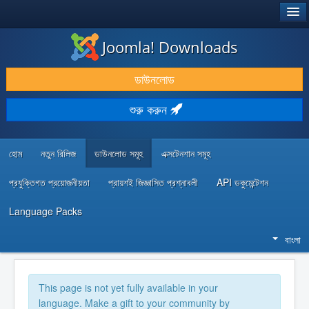
®
JOOMLA!
Joomla! Downloads
ডাউনলোড & প্রসারিত করুন
ডাউনলোড
আবিষ্কার & শিখুন
শুরু করুন
কমিউনিটি & সহায়তা
ডেভেলপার রিসোর্স
হোম
নতুন রিলিজ
ডাউনলোড সমূহ
এক্সটেনশান সমূহ
প্রযুক্তিগত প্রয়োজনীয়তা
প্রায়শই জিজ্ঞাসিত প্রশ্নাবলী
API ডকুমেন্টেশন
Language Packs
বাংলা
This page is not yet fully available in your
language. Make a gift to your community by