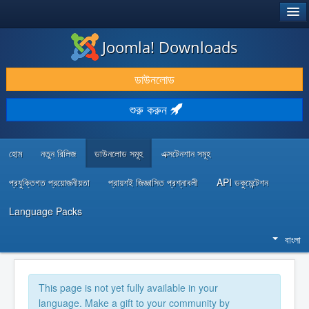
®
JOOMLA!
Joomla! Downloads
ডাউনলোড & প্রসারিত করুন
ডাউনলোড
আবিষ্কার & শিখুন
শুরু করুন
কমিউনিটি & সহায়তা
ডেভেলপার রিসোর্স
হোম
নতুন রিলিজ
ডাউনলোড সমূহ
এক্সটেনশান সমূহ
প্রযুক্তিগত প্রয়োজনীয়তা
প্রায়শই জিজ্ঞাসিত প্রশ্নাবলী
API ডকুমেন্টেশন
Language Packs
বাংলা
This page is not yet fully available in your
language. Make a gift to your community by