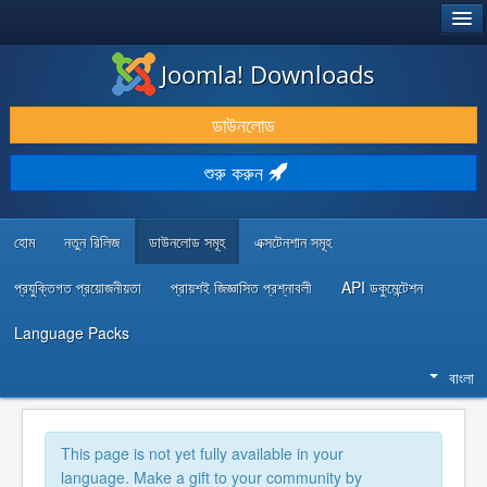
®
JOOMLA!
Joomla! Downloads
ডাউনলোড & প্রসারিত করুন
ডাউনলোড
আবিষ্কার & শিখুন
শুরু করুন
কমিউনিটি & সহায়তা
ডেভেলপার রিসোর্স
হোম
নতুন রিলিজ
ডাউনলোড সমূহ
এক্সটেনশান সমূহ
প্রযুক্তিগত প্রয়োজনীয়তা
প্রায়শই জিজ্ঞাসিত প্রশ্নাবলী
API ডকুমেন্টেশন
Language Packs
বাংলা
This page is not yet fully available in your
language. Make a gift to your community by