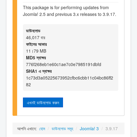
This package is for performing updates from
Joomla! 2.5 and previous 3.x releases to 3.9.17.
ডাউনলোড
46,017 বার
ফাইলের আকার
11।79 MB
MD5 স্বাক্ষর
776f268eb1e60c1ae7c0e7985191dbfd
SHA1 এ স্বাক্ষর
1c73d3a05225673952cfbc6cbb11c04bc86ff2
82
এখনই ডাউনলোড করুন
আপনি এখানে:
হোম
/
ডাউনলোড সমূহ
/
Joomla! 3
/
3.9.17