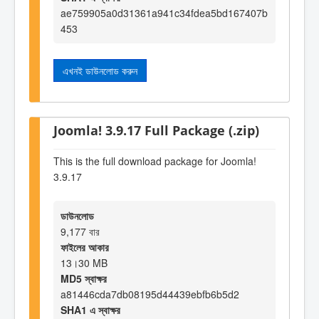
ae759905a0d31361a941c34fdea5bd167407b
453
এখনই ডাউনলোড করুন
Joomla! 3.9.17 Full Package (.zip)
This is the full download package for Joomla!
3.9.17
ডাউনলোড
9,177 বার
ফাইলের আকার
13।30 MB
MD5 স্বাক্ষর
a81446cda7db08195d44439ebfb6b5d2
SHA1 এ স্বাক্ষর