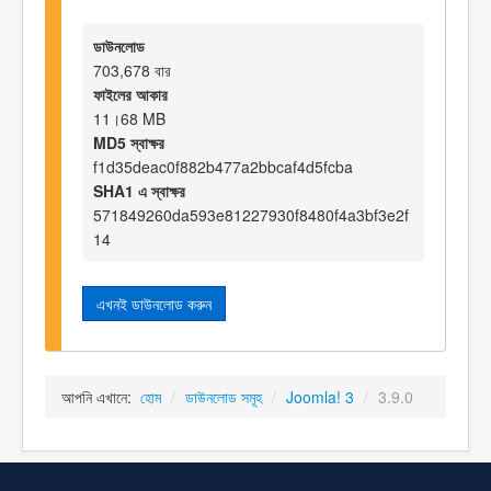
ডাউনলোড
703,678 বার
ফাইলের আকার
11।68 MB
MD5 স্বাক্ষর
f1d35deac0f882b477a2bbcaf4d5fcba
SHA1 এ স্বাক্ষর
571849260da593e81227930f8480f4a3bf3e2f
14
এখনই ডাউনলোড করুন
আপনি এখানে:
হোম
/
ডাউনলোড সমূহ
/
Joomla! 3
/
3.9.0