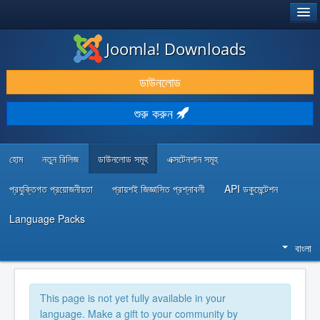
®
JOOMLA!
Joomla! Downloads
ডাউনলোড & প্রসারিত করুন
ডাউনলোড
আবিষ্কার & শিখুন
শুরু করুন
কমিউনিটি & সহায়তা
ডেভেলপার রিসোর্স
হোম
নতুন রিলিজ
ডাউনলোড সমূহ
এক্সটেনশান সমূহ
প্রযুক্তিগত প্রয়োজনীয়তা
প্রায়শই জিজ্ঞাসিত প্রশ্নাবলী
API ডকুমেন্টেশন
Language Packs
বাংলা
This page is not yet fully available in your
language. Make a gift to your community by