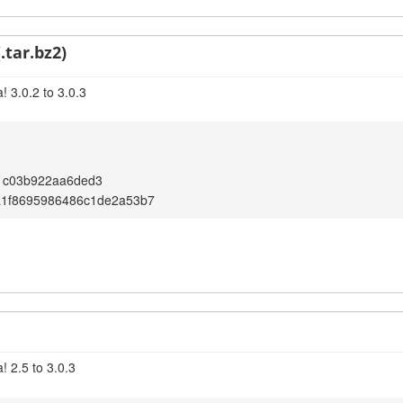
.tar.bz2)
 3.0.2 to 3.0.3
1c03b922aa6ded3
a1f8695986486c1de2a53b7
! 2.5 to 3.0.3