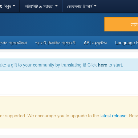
 & শিখুন
কমিউনিটি & সহায়তা
ডেভেলপার রিসোর্স
ডা
্তিগত প্রয়োজনীয়তা
প্রায়শই জিজ্ঞাসিত প্রশ্নাবলী
API ডকুমেন্টেশন
Language 
ake a gift to your community by translating it! Click
here
to start.
onger supported. We encourage you to upgrade to the
latest release
. Res