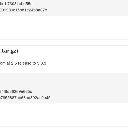
dc1b76031ebd55e
2991989c15bd1e24b8a67c
.tar.gz)
omla! 2.5 release to 3.0.3
64f8d86269e665c
c7655887ab66ad392ac9e45