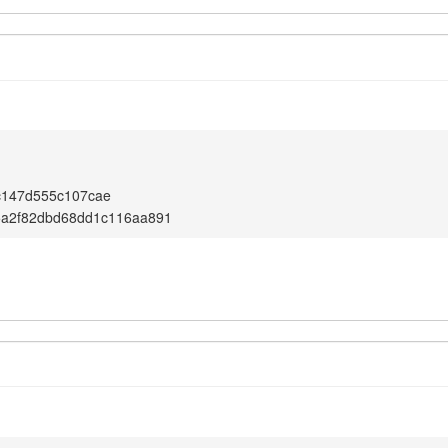
c147d555c107cae
5a2f82dbd68dd1c116aa891