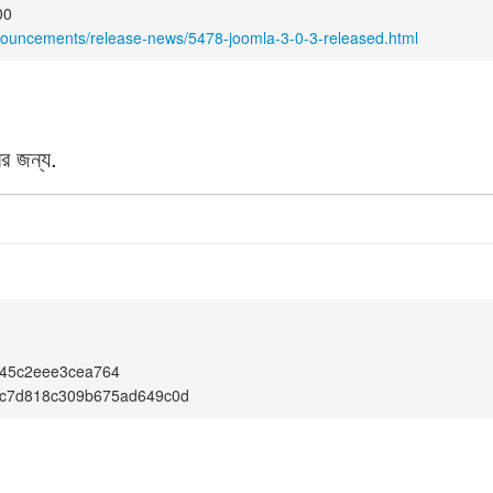
00
nouncements/release-news/5478-joomla-3-0-3-released.html
র জন্য.
545c2eee3cea764
fc7d818c309b675ad649c0d