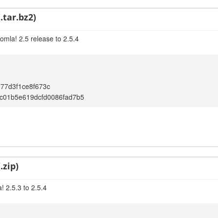
.tar.bz2)
omla! 2.5 release to 2.5.4
77d3f1ce8f673c
c01b5e619dcfd0086fad7b5
.zip)
 2.5.3 to 2.5.4