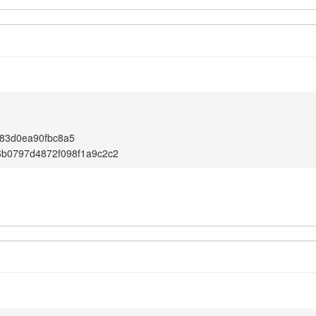
83d0ea90fbc8a5
6b0797d4872f098f1a9c2c2