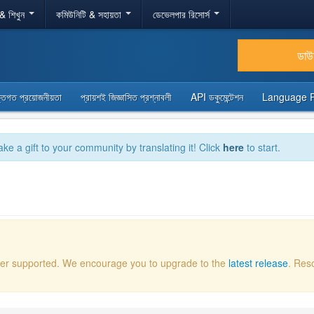
 & শিখুন
কমিউনিটি & সহায়তা
ডেভেলপার রিসোর্স
ডা
্তিগত প্রয়োজনীয়তা
প্রায়শই জিজ্ঞাসিত প্রশ্নাবলী
API ডকুমেন্টেশন
Language 
ake a gift to your community by translating it! Click
here
to start.
onger supported. We encourage you to upgrade to the
latest release
. Res