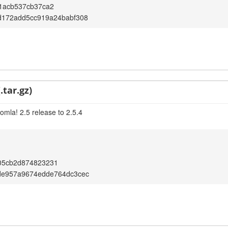
1acb537cb37ca2
d172add5cc919a24babf308
.tar.gz)
omla! 2.5 release to 2.5.4
05cb2d874823231
de957a9674edde764dc3cec