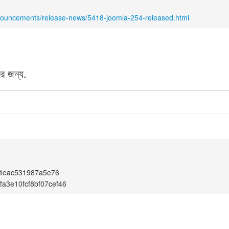
nnouncements/release-news/5418-joomla-254-released.html
র জন্য.
4eac531987a5e76
bfa3e10fcf8bf07cef46