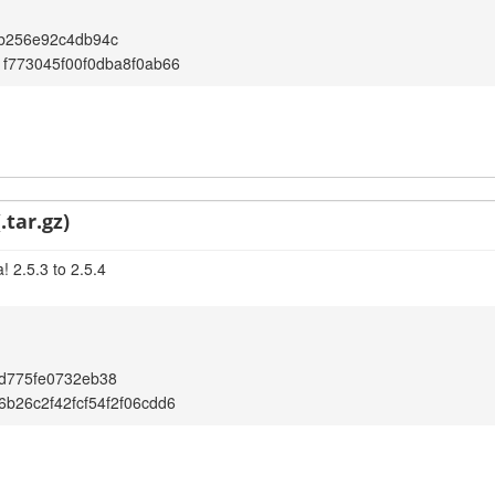
3b256e92c4db94c
f773045f00f0dba8f0ab66
.tar.gz)
 2.5.3 to 2.5.4
d775fe0732eb38
b26c2f42fcf54f2f06cdd6