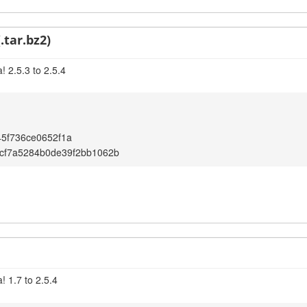
.tar.bz2)
 2.5.3 to 2.5.4
5f736ce0652f1a
cf7a5284b0de39f2bb1062b
! 1.7 to 2.5.4