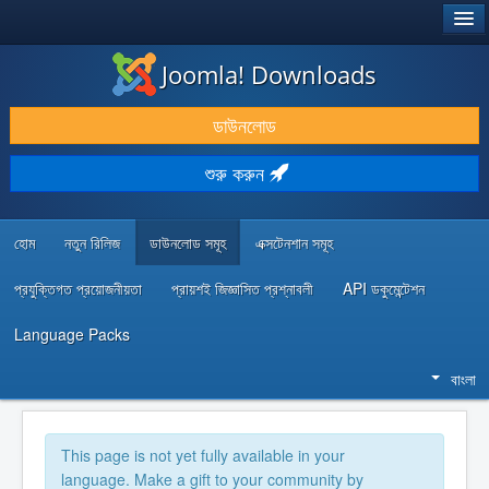
®
JOOMLA!
Joomla! Downloads
ডাউনলোড & প্রসারিত করুন
ডাউনলোড
আবিষ্কার & শিখুন
শুরু করুন
কমিউনিটি & সহায়তা
ডেভেলপার রিসোর্স
হোম
নতুন রিলিজ
ডাউনলোড সমূহ
এক্সটেনশান সমূহ
প্রযুক্তিগত প্রয়োজনীয়তা
প্রায়শই জিজ্ঞাসিত প্রশ্নাবলী
API ডকুমেন্টেশন
Language Packs
বাংলা
This page is not yet fully available in your
language. Make a gift to your community by