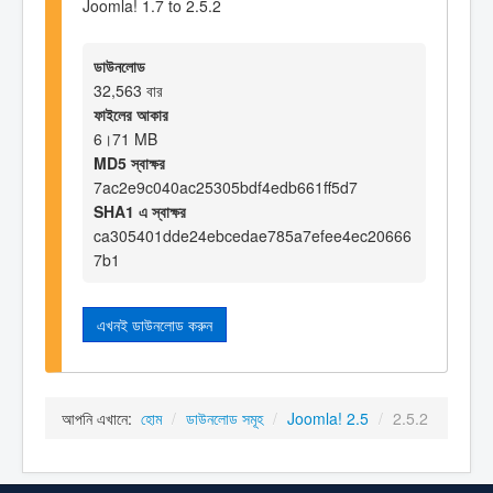
Joomla! 1.7 to 2.5.2
ডাউনলোড
32,563 বার
ফাইলের আকার
6।71 MB
MD5 স্বাক্ষর
7ac2e9c040ac25305bdf4edb661ff5d7
SHA1 এ স্বাক্ষর
ca305401dde24ebcedae785a7efee4ec20666
7b1
এখনই ডাউনলোড করুন
আপনি এখানে:
হোম
/
ডাউনলোড সমূহ
/
Joomla! 2.5
/
2.5.2