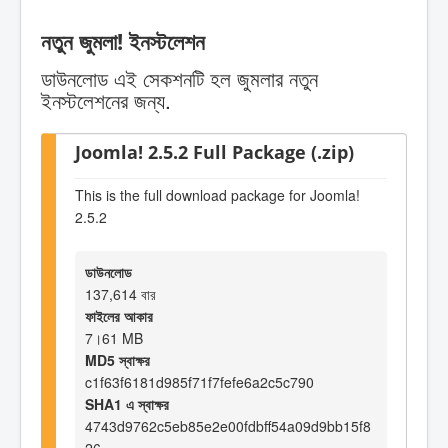
নতুন জুমলা! ইনস্টলেশন
ডাউনলোড এই সেকশনটি হল জুমলার নতুন
ইনস্টলেশনের জন্য.
Joomla! 2.5.2 Full Package (.zip)
This is the full download package for Joomla!
2.5.2
ডাউনলোড
137,614 বার
ফাইলের আকার
7।61 MB
MD5 স্বাক্ষর
c1f63f6181d985f71f7fefe6a2c5c790
SHA1 এ স্বাক্ষর
4743d9762c5eb85e2e00fdbff54a09d9bb15f8
26