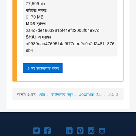
77,509 বার
ফাইলের আকার
6।70 MB
MD5 স্বাক্ষর
2a4c7de1663961bf41ef22008f04e97d
SHA1 এ স্বাক্ষর
a9989eaa4769514a9f77dee2e9a2d24811876
9b4
এখনই ডাউনলোড করুন
আপনি এখানে:
হোম
/
ডাউনলোড সমূহ
/
Joomla! 2.5
/
2.5.0
টুইটার
ফেসবুক
জুমলা
লিঙ্কড্‌ইনে
পিনটারেস্ট
ইন্সটাগ্রাম
গিটহাব