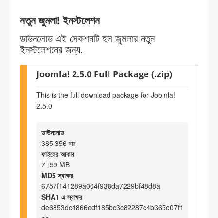
নতুন জুমলা! ইনস্টলেশন
ডাউনলোড এই সেকশনটি হল জুমলার নতুন
ইনস্টলেশনের জন্য.
Joomla! 2.5.0 Full Package (.zip)
This is the full download package for Joomla!
2.5.0
ডাউনলোড
385,356 বার
ফাইলের আকার
7।59 MB
MD5 স্বাক্ষর
6757f141289a004f938da7229bf48d8a
SHA1 এ স্বাক্ষর
de6853dc4866edf185bc3c82287c4b365e07f1
aa