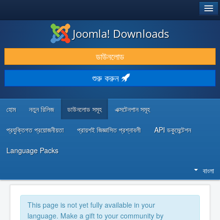
®
JOOMLA!
Joomla! Downloads
ডাউনলোড & প্রসারিত করুন
ডাউনলোড
আবিষ্কার & শিখুন
শুরু করুন
কমিউনিটি & সহায়তা
ডেভেলপার রিসোর্স
হোম
নতুন রিলিজ
ডাউনলোড সমূহ
এক্সটেনশান সমূহ
প্রযুক্তিগত প্রয়োজনীয়তা
প্রায়শই জিজ্ঞাসিত প্রশ্নাবলী
API ডকুমেন্টেশন
Language Packs
বাংলা
This page is not yet fully available in your
language. Make a gift to your community by